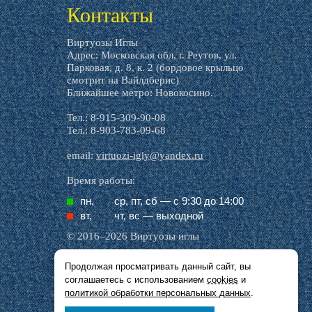
Контакты
Виртуозы Иглы
Адрес: Московская обл, г. Реутов, ул.
Парковая, д. 8, к. 2 (бордовое крыльцо
смотрит на Вайлдберис)
Ближайшее метро: Новокосино.
Тел.: 8-915-309-90-08
Тел.: 8-903-783-09-68
email:
virtuozi-igly@yandex.ru
Время работы:
пн,
ср, пт, cб — с 9:30 до 14:00
вт,
чт, вс — выходной
© 2016–2026 Виртуозы иглы
Продолжая просматривать данный сайт, вы
Все названия производителей, символика и
соглашаетесь с использованием
cookies
и
описания, присутствующие в наших картинках
и тексте, используются исключительно в целях
политикой обработки персональных данных
.
идентификации.