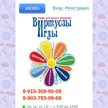
МЕНЮ
Вход
Регистрация
/
Вирутозы иглы. Товары для
8-915-309-90-08
шитья и рукоделья
8-903-783-09-68
пн, ср, пт, cб — с 9:30 до 14:00