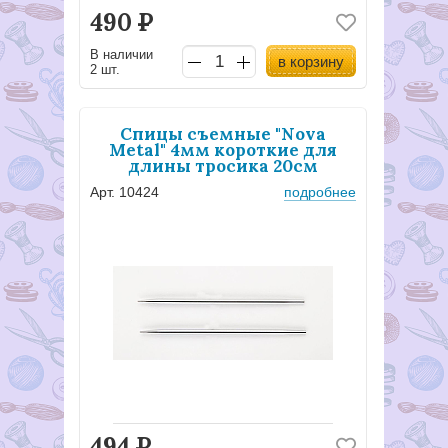
490
Р
В наличии
в корзину
2 шт.
Спицы съемные "Nova
Metal" 4мм короткие для
длины тросика 20см
Арт. 10424
подробнее
494
Р