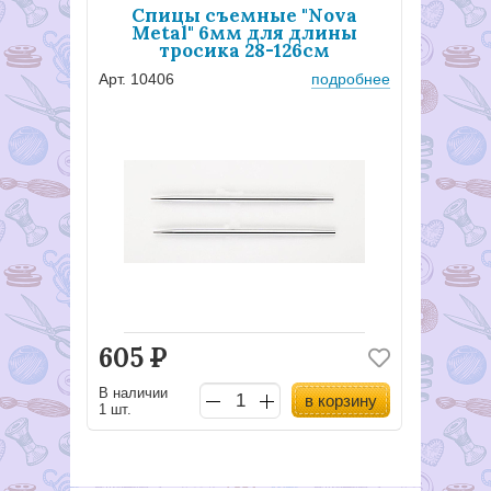
Спицы съемные "Nova
Metal" 6мм для длины
тросика 28-126см
Арт. 10406
подробнее
605
Р
В наличии
в корзину
1 шт.