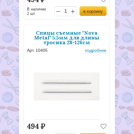
В наличии
в корзину
2 шт.
Спицы съемные "Nova
Metal" 5.5мм для длины
тросика 28-126см
Арт. 10405
подробнее
494
Р