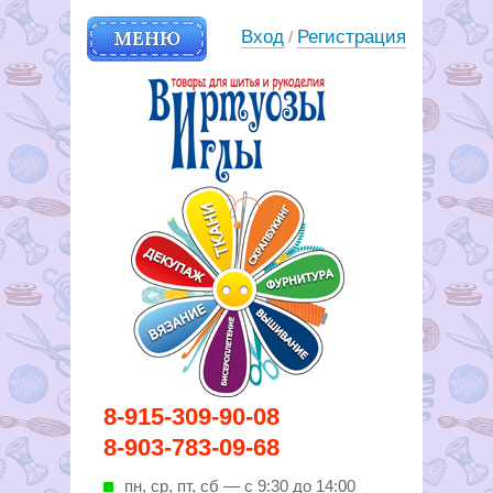
МЕНЮ
Вход
Регистрация
/
Вирутозы иглы. Товары для
8-915-309-90-08
шитья и рукоделья
8-903-783-09-68
пн, ср, пт, cб — с 9:30 до 14:00