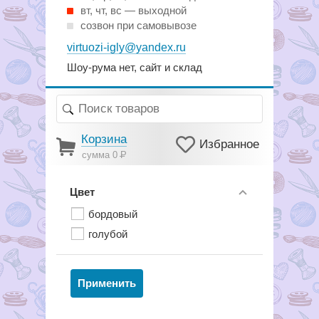
вт, чт, вс — выходной
созвон при самовывозе
virtuozi-igly@yandex.ru
Шоу-рума нет, сайт и склад
Корзина
Избранное
сумма 0
Р
Цвет
бордовый
голубой