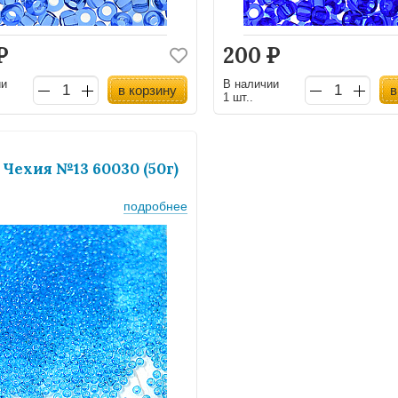
Р
200
Р
ии
В наличии
в корзину
в
1 шт..
 Чехия №13 60030 (50г)
подробнее