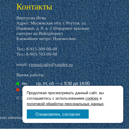
Контакты
Виртуозы Иглы
Адрес: Московская обл, г. Реутов, ул.
Парковая, д. 8, к. 2 (бордовое крыльцо
смотрит на Вайлдберис)
Ближайшее метро: Новокосино.
Тел.: 8-915-309-90-08
Тел.: 8-903-783-09-68
email:
virtuozi-igly@yandex.ru
Время работы:
пн,
ср, пт, cб — с 9:30 до 14:00
вт,
чт, вс — выходной
Продолжая просматривать данный сайт, вы
© 2016–2026 Виртуозы иглы
соглашаетесь с использованием
cookies
и
политикой обработки персональных данных
.
Ознакомлен, согласен
целях идентификации.