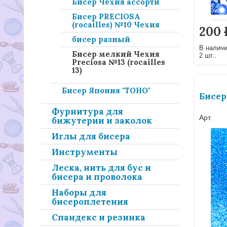
Бисер Чехия ассорти
Бисер PRECIOSA
(rocailles) №10 Чехия
200
бисер разный
В налич
Бисер мелкий Чехия
2 шт..
Preciosa №13 (rocailles
13)
Бисер Япония "ТОНО"
Бисер
Фурнитура для
Арт.
бижутерии и заколок
Иглы для бисера
Инструменты
Леска, нить для бус и
бисера и проволока
Наборы для
бисероплетения
Спандекс и резинка