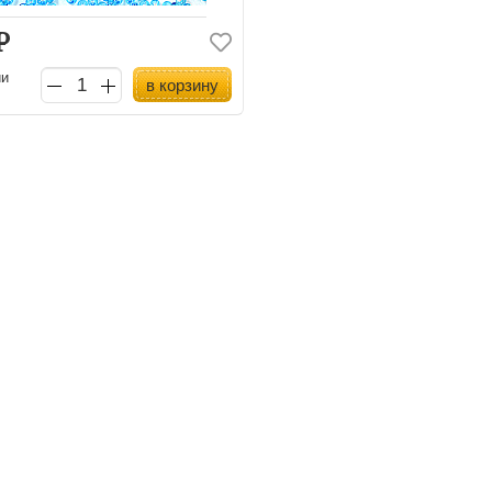
Р
ии
в корзину