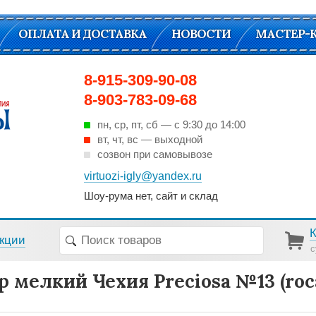
ОПЛАТА И ДОСТАВКА
НОВОСТИ
МАСТЕР-
8-915-309-90-08
8-903-783-09-68
пн, ср, пт, cб — с 9:30 до 14:00
вт, чт, вс — выходной
созвон при самовывозе
virtuozi-igly@yandex.ru
Шоу-рума нет, сайт и склад
кции
с
р мелкий Чехия Preciosa №13 (rocai