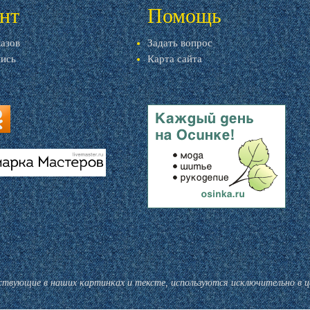
нт
Помощь
казов
Задать вопрос
пись
Карта сайта
ru
u
livemaster.ru
тствующие в наших картинках и тексте, используются исключительно в 