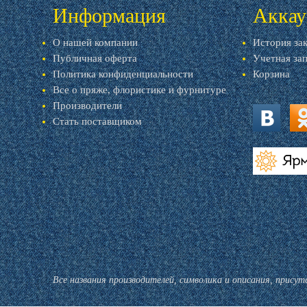
Информация
Аккау
О нашей компании
История за
Публичная оферта
Учетная за
Политика конфиденциальности
Корзина
Все о пряже, флористике и фурнитуре
Производители
Стать поставщиком
vk.com
ok.
livemaster.r
Все названия производителей, символика и описания, прису