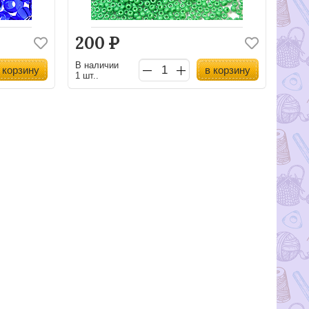
200
Р
В наличии
 корзину
в корзину
1 шт..