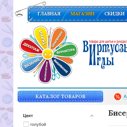
ГЛАВНАЯ
МАГАЗИН
СКИДКИ
Вирутозы иглы. Товары для шитья и рукоделья
КАТАЛОГ ТОВАРОВ
А
Бисе
Цвет
голубой