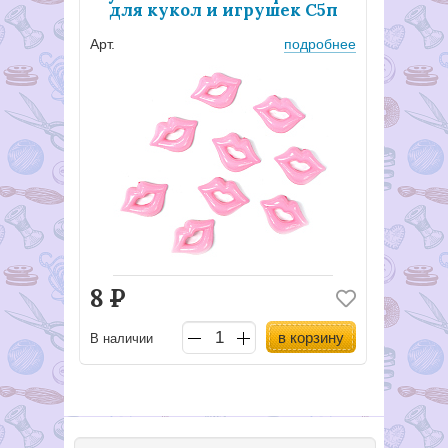
для кукол и игрушек С5п
Арт.
подробнее
8
Р
в корзину
В наличии