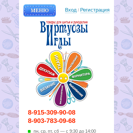
МЕНЮ
Вход
Регистрация
/
Вирутозы иглы. Товары для
8-915-309-90-08
шитья и рукоделья
8-903-783-09-68
пн, ср, пт, cб — с 9:30 до 14:00