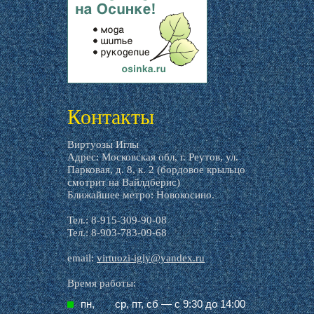
livemaster.ru
Контакты
Виртуозы Иглы
Адрес: Московская обл, г. Реутов, ул.
Парковая, д. 8, к. 2 (бордовое крыльцо
смотрит на Вайлдберис)
Ближайшее метро: Новокосино.
Тел.: 8-915-309-90-08
Тел.: 8-903-783-09-68
email:
virtuozi-igly@yandex.ru
Время работы:
пн,
ср, пт, cб — с 9:30 до 14:00