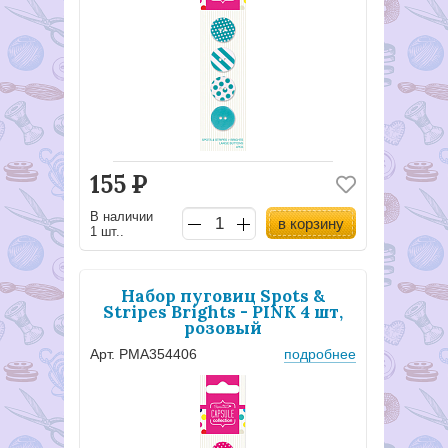
155
Р
В наличии
в корзину
1 шт..
Набор пуговиц Spots &
Stripes Brights - PINK 4 шт,
розовый
Арт. PMA354406
подробнее