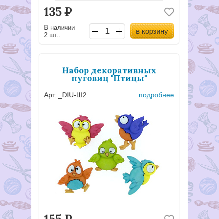
135
Р
В наличии
в корзину
2 шт..
Набор декоративных
пуговиц "Птицы"
Арт. _DIU-Ш2
подробнее