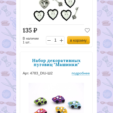
135
Р
В наличии
в корзину
1 шт..
Набор декоративных
пуговиц "Машинки"
Арт. 4783_DIU-Ш2
подробнее