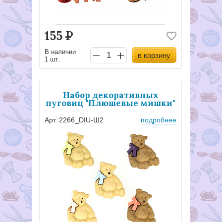
155
Р
В наличии
в корзину
1 шт..
Набор декоративных
пуговиц "Плюшевые мишки"
Арт. 2266_DIU-Ш2
подробнее