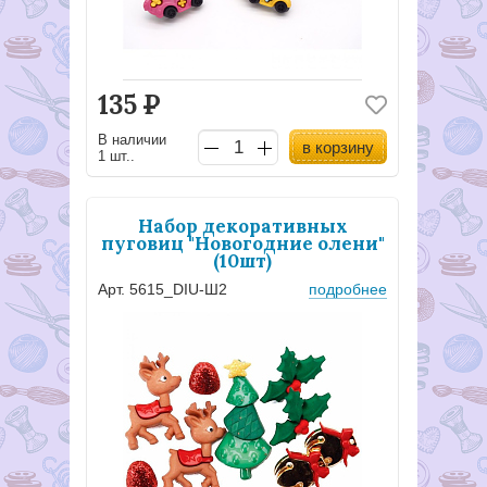
135
Р
В наличии
в корзину
1 шт..
Набор декоративных
пуговиц "Новогодние олени"
(10шт)
Арт. 5615_DIU-Ш2
подробнее