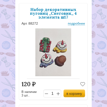
Набор декоративных
пуговиц ,,Снеговик,, 4
элемента ш17
Арт. 88272
подробнее
120
Р
В наличии
в корзину
3 шт..