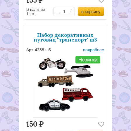
155
Р
В наличии
в корзину
1 шт..
Набор декоративных
пуговиц "транспорт" ш3
Арт. 4238 ш3
подробнее
Новинка
150
Р