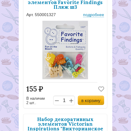
элементов Favorite Findings
Пляж ш3
Арт. 550001327
подробнее
155
Р
В наличии
в корзину
2 шт..
Набор декоративных
элементов Victorian
Inspirations "Викторианское