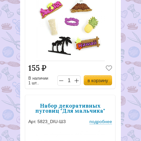
155
Р
В наличии
в корзину
1 шт..
Набор декоративных
пуговиц "Для мальчика"
Арт. 5823_DIU-Ш3
подробнее