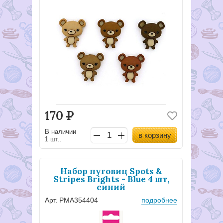
170
Р
В наличии
в корзину
1 шт..
Набор пуговиц Spots &
Stripes Brights - Blue 4 шт,
синий
Арт. PMA354404
подробнее