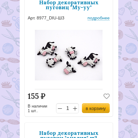
Набор декоративных
пуговиц "Mу-уу"
Арт. 8977_DIU-Ш3
подробнее
155
Р
В наличии
в корзину
1 шт..
Набор декоративных