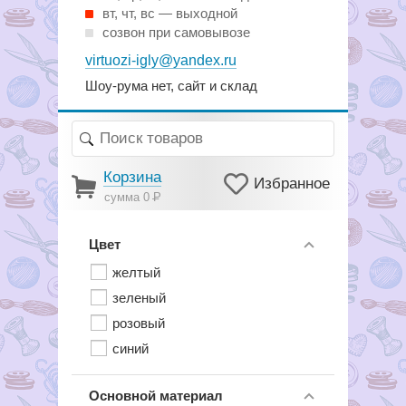
вт, чт, вс — выходной
созвон при самовывозе
virtuozi-igly@yandex.ru
Шоу-рума нет, сайт и склад
Корзина
Избранное
сумма 0
Р
Цвет
желтый
зеленый
розовый
синий
Основной материал