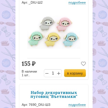
Арт. _DIU-Ш2
подробнее
155
Р
В наличии
в корзину
1 шт..
Набор декоративных
пуговиц "Въетнамки"
Арт. 7690_DIU-Ш3
подробнее