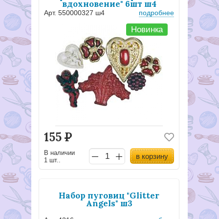
вдохновение" 6шт ш4
Арт. 550000327 ш4
подробнее
Новинка
155
Р
В наличии
в корзину
1 шт..
Набор пуговиц "Glitter
Angels" ш3