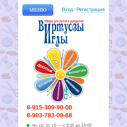
МЕНЮ
Вход
Регистрация
/
Вирутозы иглы. Товары для
8-915-309-90-08
шитья и рукоделья
8-903-783-09-68
пн, ср, пт, cб — с 9:30 до 14:00