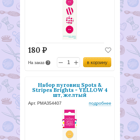
180
Р
в корзину
На заказ
?
Набор пуговиц Spots &
Stripes Brights - YELLOW 4
шт, желтый
Арт. PMA354407
подробнее