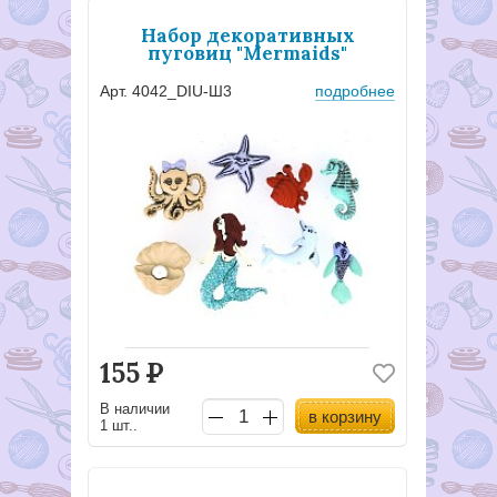
Набор декоративных
пуговиц "Mermaids"
Арт. 4042_DIU-Ш3
подробнее
155
Р
В наличии
в корзину
1 шт..