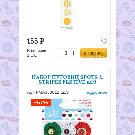
155
Р
В наличии
в корзину
1 шт..
НАБОР ПУГОВИЦ SPOTS &
STRIPES FESTIVE ш19
Арт. PMA358012 ш19
подробнее
–57%