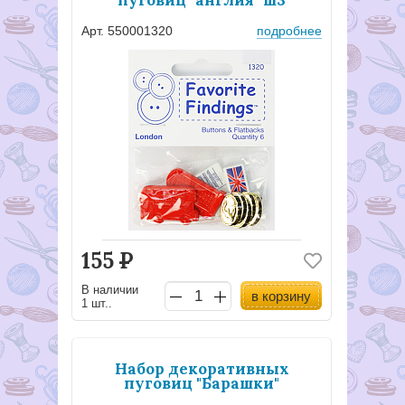
пуговиц "англия" ш3
Арт. 550001320
подробнее
155
Р
В наличии
в корзину
1 шт..
Набор декоративных
пуговиц "Барашки"