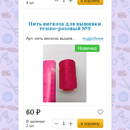
в корзину
4 шт.
Нить вискоза для вышивки
темно-розовый №9
Арт. нить вискоза вышив №9
подробнее
Новинка
60
Р
В наличии
в корзину
2 шт.