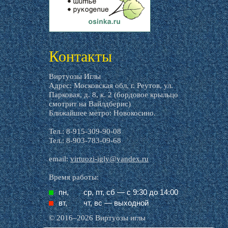
livemaster.ru
Контакты
Виртуозы Иглы
Адрес: Московская обл, г. Реутов, ул.
Парковая, д. 8, к. 2 (бордовое крыльцо
смотрит на Вайлдберис)
Ближайшее метро: Новокосино.
Тел.: 8-915-309-90-08
Тел.: 8-903-783-09-68
email:
virtuozi-igly@yandex.ru
Время работы:
пн,
ср, пт, cб — с 9:30 до 14:00
вт,
чт, вс — выходной
© 2016–2026 Виртуозы иглы