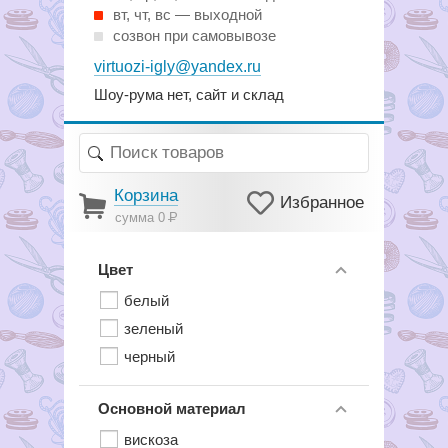
вт, чт, вс — выходной
созвон при самовывозе
virtuozi-igly@yandex.ru
Шоу-рума нет, сайт и склад
Корзина
Избранное
сумма 0
Р
Цвет
белый
зеленый
черный
Основной материал
вискоза