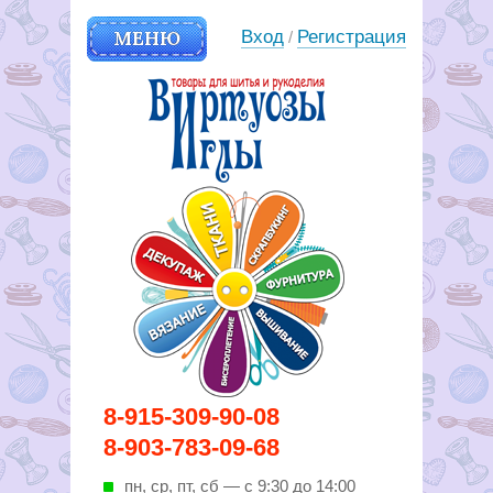
МЕНЮ
Вход
Регистрация
/
Вирутозы иглы. Товары для
8-915-309-90-08
шитья и рукоделья
8-903-783-09-68
пн, ср, пт, cб — с 9:30 до 14:00