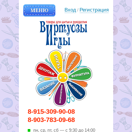
МЕНЮ
Вход
Регистрация
/
Вирутозы иглы. Товары для
8-915-309-90-08
шитья и рукоделья
8-903-783-09-68
пн, ср, пт, cб — с 9:30 до 14:00