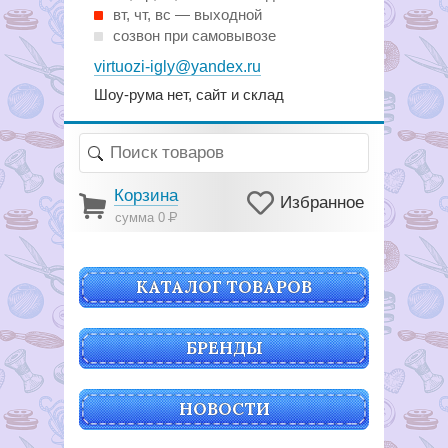
вт, чт, вс — выходной
созвон при самовывозе
virtuozi-igly@yandex.ru
Шоу-рума нет, сайт и склад
Корзина
Избранное
сумма 0
Р
КАТАЛОГ ТОВАРОВ
БРЕНДЫ
НОВОСТИ