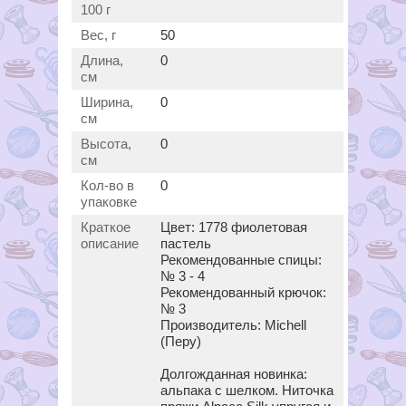
100 г
Вес, г
50
Длина,
0
см
Ширина,
0
см
Высота,
0
см
Кол-во в
0
упаковке
Краткое
Цвет: 1778 фиолетовая
описание
пастель
Рекомендованные спицы:
№ 3 - 4
Рекомендованный крючок:
№ 3
Производитель: Michell
(Перу)
Долгожданная новинка:
альпака с шелком. Ниточка