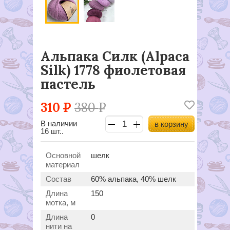
Альпака Силк (Alpaca
Silk) 1778 фиолетовая
пастель
310
Р
380
Р
В наличии
в корзину
16 шт..
Основной
шелк
материал
Состав
60% альпака, 40% шелк
Длина
150
мотка, м
Длина
0
нити на