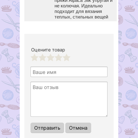
пряжи Alpaca Silk упругая и
не колючая. Идеально
подходит для вязания
теплых, стильных вещей
Оцените товар
1
2
3
4
5