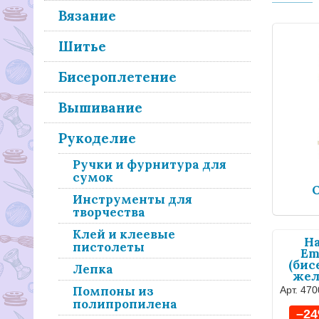
Вязание
Шитье
Бисероплетение
Вышивание
Рукоделие
Ручки и фурнитура для
сумок
Инструменты для
творчества
Клей и клеевые
На
пистолеты
Em
(бис
Лепка
жел
Помпоны из
Арт. 47
полипропилена
–2