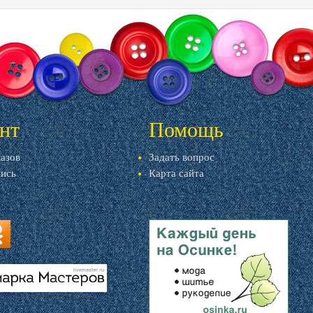
нт
Помощь
казов
Задать вопрос
пись
Карта сайта
ru
u