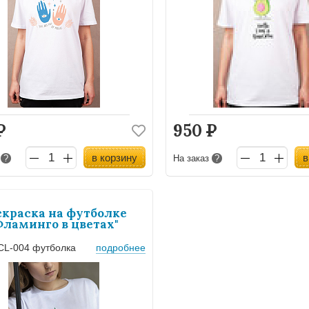
Р
950
Р
в корзину
в
з
?
На заказ
?
скраска на футболке
Фламинго в цветах"
CL-004 футболка
подробнее