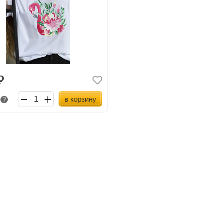
Р
в корзину
з
?