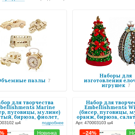
Наборы для
Объемные пазлы
изготовления ело
7
игрушек
7
бор для творчества
Набор для творче
bellishments Marine
Embellishments W
ер, пуговицы, мулине)
(бисер, пуговицы, м
тый, бирюза, фиолет,
оранж, бирюза, салат
синий ш4
ш4
0003102 ш4
подробнее
Арт. 470003103 ш4
4%
–24%
Новинка
Но