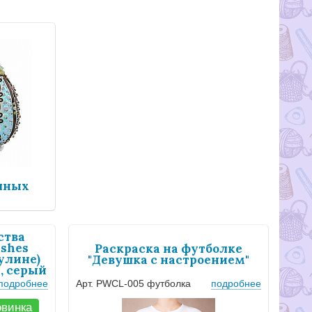
чных
ства
ishes
Раскраска на футболке
улине)
"Девушка с настроением"
, серый
подробнее
Арт. PWCL-005 футболка
подробнее
винка