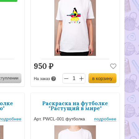
950
Р
ступлении
в корзину
На заказ
?
болке
Раскраска на футболке
о"
"Растущий в мире"
подробнее
Арт. PWCL-001 футболка
подробнее