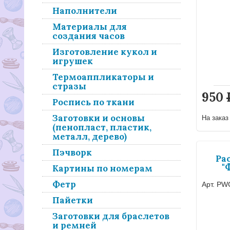
Наполнители
Материалы для
создания часов
Изготовление кукол и
игрушек
Термоаппликаторы и
стразы
950
Роспись по ткани
Заготовки и основы
На зака
(пенопласт, пластик,
металл, дерево)
Пэчворк
Ра
"
Картины по номерам
Фетр
Арт. PW
Пайетки
Заготовки для браслетов
и ремней