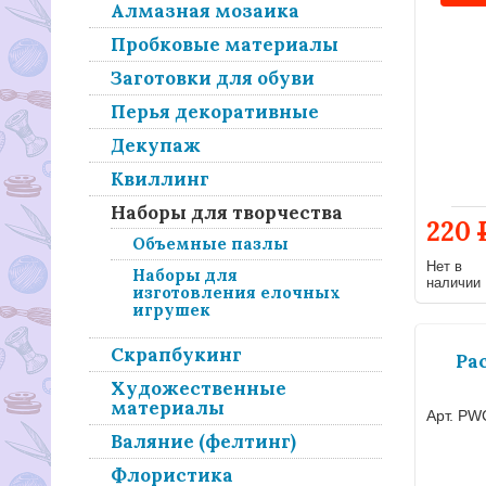
Алмазная мозаика
Пробковые материалы
Заготовки для обуви
Перья декоративные
Декупаж
Квиллинг
Наборы для творчества
220
Объемные пазлы
Нет в
Наборы для
наличии
изготовления елочных
игрушек
Скрапбукинг
Ра
Художественные
материалы
Арт. PW
Валяние (фелтинг)
Флористика