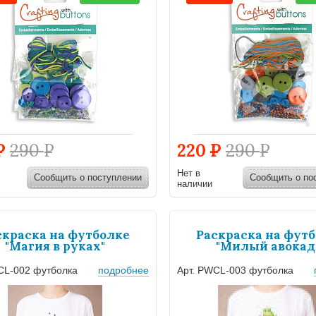
Р
290
Р
220
Р
290
Р
Нет в
Сообщить о поступлении
Сообщить о по
наличии
скраска на футболке
Раскраска на фут
"Магия в руках"
"Милый авокад
CL-002 футболка
подробнее
Арт. PWCL-003 футболка