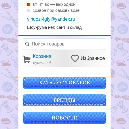
вт, чт, вс — выходной
созвон при самовывозе
virtuozi-igly@yandex.ru
Шоу-рума нет, сайт и склад
Корзина
Избранное
сумма 0
Р
КАТАЛОГ ТОВАРОВ
БРЕНДЫ
НОВОСТИ