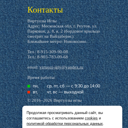
Контакты
Виртуозы Иглы
Адрес: Московская обл, г. Реутов, ул.
Парковая, д. 8, к. 2 (бордовое крыльцо
смотрит на Вайлдберис)
Ближайшее метро: Новокосино.
Тел.: 8-915-309-90-08
Тел.: 8-903-783-09-68
email:
virtuozi-igly@yandex.ru
Время работы:
пн,
ср, пт, cб — с 9:30 до 14:00
вт,
чт, вс — выходной
© 2016–2026 Виртуозы иглы
Продолжая просматривать данный сайт, вы
Все названия производителей, символика и
соглашаетесь с использованием
cookies
и
описания, присутствующие в наших картинках
и тексте, используются исключительно в целях
политикой обработки персональных данных
.