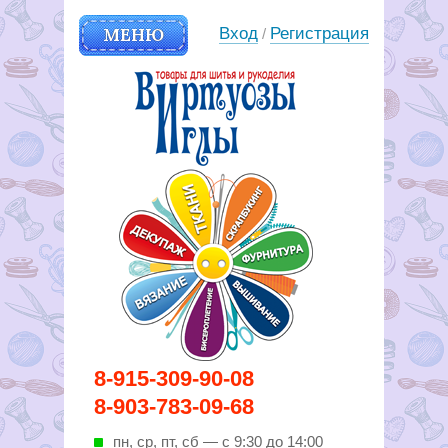
МЕНЮ
Вход
Регистрация
/
Вирутозы иглы. Товары для
8-915-309-90-08
шитья и рукоделья
8-903-783-09-68
пн, ср, пт, cб — с 9:30 до 14:00