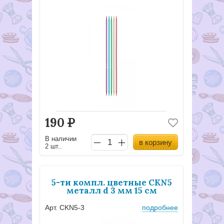
190
Р
В наличии
в корзину
2 шт..
5-ти компл. цветные CKN5
металл d 3 мм 15 см
Арт. CKN5-3
подробнее