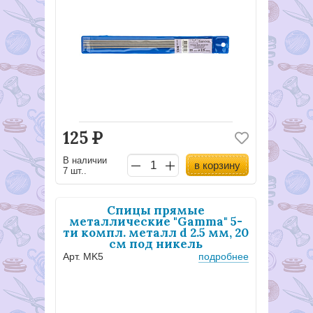
125
Р
В наличии
в корзину
7 шт..
Спицы прямые
металлические "Gamma" 5-
ти компл. металл d 2.5 мм, 20
см под никель
Арт. MK5
подробнее