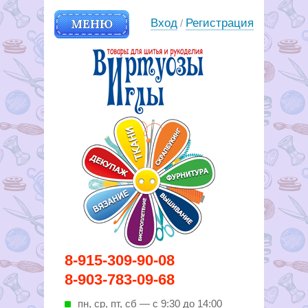
МЕНЮ
Вход
Регистрация
/
Вирутозы иглы. Товары для
8-915-309-90-08
шитья и рукоделья
8-903-783-09-68
пн, ср, пт, cб — с 9:30 до 14:00