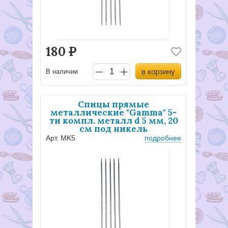
180
Р
в корзину
В наличии
Спицы прямые
металлические "Gamma" 5-
ти компл. металл d 5 мм, 20
см под никель
Арт. MK5
подробнее