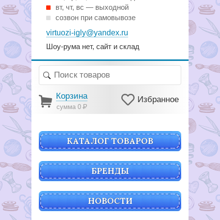
вт, чт, вс — выходной
созвон при самовывозе
virtuozi-igly@yandex.ru
Шоу-рума нет, сайт и склад
Корзина
Избранное
сумма 0
Р
КАТАЛОГ ТОВАРОВ
БРЕНДЫ
НОВОСТИ