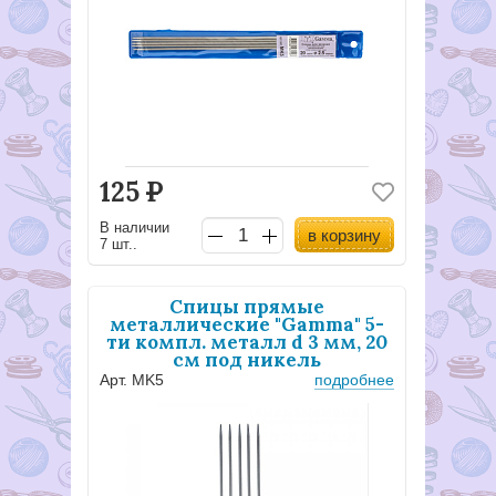
125
Р
В наличии
в корзину
7 шт..
Спицы прямые
металлические "Gamma" 5-
ти компл. металл d 3 мм, 20
см под никель
Арт. MK5
подробнее