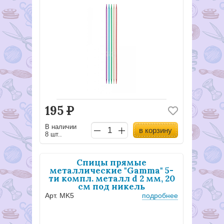
195
Р
В наличии
в корзину
8 шт..
Спицы прямые
металлические "Gamma" 5-
ти компл. металл d 2 мм, 20
см под никель
Арт. MK5
подробнее