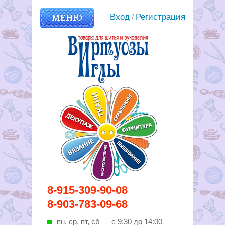
МЕНЮ
Вход
Регистрация
/
Вирутозы иглы. Товары для
8-915-309-90-08
шитья и рукоделья
8-903-783-09-68
пн, ср, пт, cб — с 9:30 до 14:00