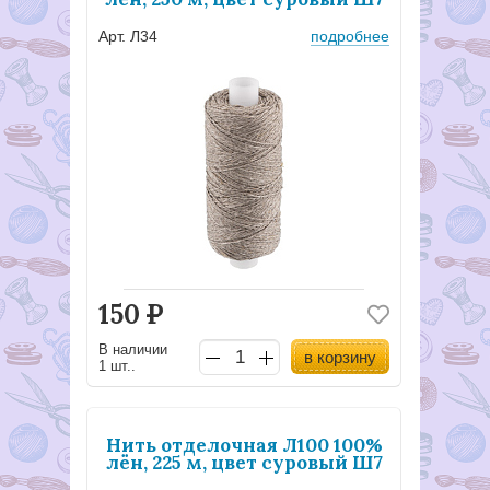
Арт. Л34
подробнее
150
Р
В наличии
в корзину
1 шт..
Нить отделочная Л100 100%
лён, 225 м, цвет суровый Ш7