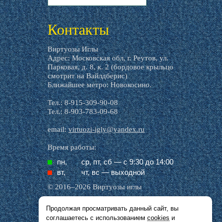
livemaster.ru
Контакты
Виртуозы Иглы
Адрес: Московская обл, г. Реутов, ул.
Парковая, д. 8, к. 2 (бордовое крыльцо
смотрит на Вайлдберис)
Ближайшее метро: Новокосино.
Тел.: 8-915-309-90-08
Тел.: 8-903-783-09-68
email:
virtuozi-igly@yandex.ru
Время работы:
пн,
ср, пт, cб — с 9:30 до 14:00
вт,
чт, вс — выходной
© 2016–2026 Виртуозы иглы
Продолжая просматривать данный сайт, вы
Все названия производителей, символика и
соглашаетесь с использованием
cookies
и
описания, присутствующие в наших картинках