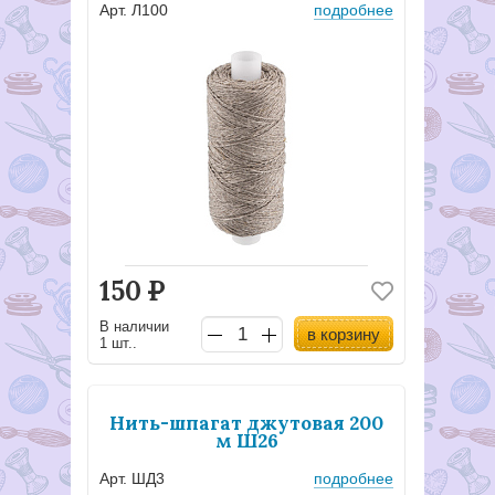
Арт. Л100
подробнее
150
Р
В наличии
в корзину
1 шт..
Нить-шпагат джутовая 200
м Ш26
Арт. ШД3
подробнее