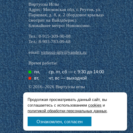
Виртуозы Иглы
Адрес: Московская обл, г. Реутов, ул.
Парковая, д. 8, к. 2 (бордовое крыльцо
смотрит на Вайлдберис)
Ближайшее метро: Новокосино.
Тел.: 8-915-309-90-08
Тел.: 8-903-783-09-68
email:
virtuozi-igly@yandex.ru
Время работы:
пн,
ср, пт, cб — с 9:30 до 14:00
вт,
чт, вс — выходной
© 2016–2026 Виртуозы иглы
Продолжая просматривать данный сайт, вы
Все названия производителей, символика и
соглашаетесь с использованием
cookies
и
описания, присутствующие в наших картинках
и тексте, используются исключительно в целях
политикой обработки персональных данных
.
идентификации.
Ознакомлен, согласен