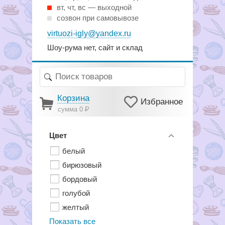
вт, чт, вс — выходной
созвон при самовывозе
virtuozi-igly@yandex.ru
Шоу-рума нет, сайт и склад
Корзина
Избранное
сумма 0
Р
Цвет
белый
бирюзовый
бордовый
голубой
желтый
Показать все