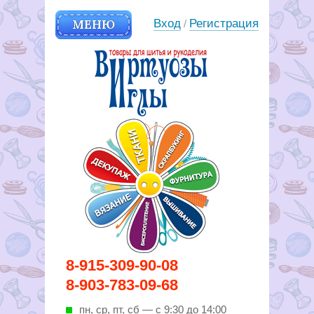
МЕНЮ
Вход
Регистрация
/
Вирутозы иглы. Товары для
8-915-309-90-08
шитья и рукоделья
8-903-783-09-68
пн, ср, пт, cб — с 9:30 до 14:00