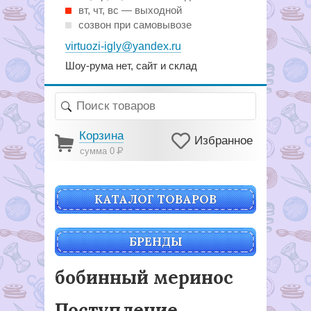
вт, чт, вс — выходной
созвон при самовывозе
virtuozi-igly@yandex.ru
Шоу-рума нет, сайт и склад
Корзина
Избранное
сумма 0
Р
КАТАЛОГ ТОВАРОВ
БРЕНДЫ
бобинный меринос
Поступление