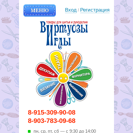
МЕНЮ
Вход
Регистрация
/
Вирутозы иглы. Товары для
8-915-309-90-08
шитья и рукоделья
8-903-783-09-68
пн, ср, пт, cб — с 9:30 до 14:00