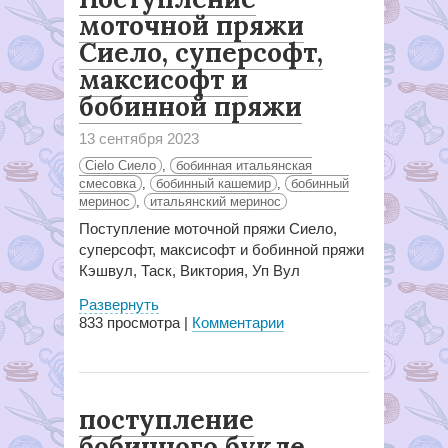
моточной пряжи
Сиело, суперсофт,
максисофт и
бобинной пряжи
13 сентября 2023
Cielo Сиело
,
бобинная итальянская
смесовка
,
бобинный кашемир
,
бобинный
меринос
,
итальянский меринос
Поступление моточной пряжи Сиело,
суперсофт, максисофт и бобинной пряжи
Кэшвул, Таск, Виктория, Уп Вул
Развернуть
833
просмотра |
Комментарии
поступление
бобинного букле