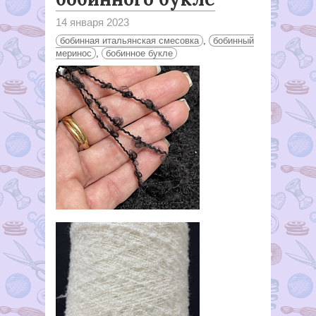
14 января 2023
бобинная итальянская смесовка
,
бобинный
меринос
,
бобинное букле