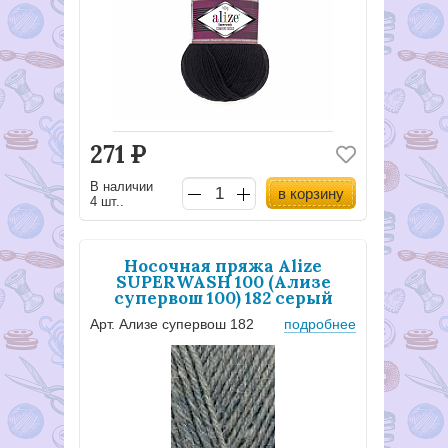
271
Р
В наличии
в корзину
4 шт..
Носочная пряжа Alize
SUPERWASH 100 (Ализе
супервош 100) 182 серый
Арт. Ализе супервош 182
подробнее