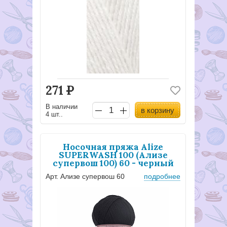
271
Р
В наличии
в корзину
4 шт..
Носочная пряжа Alize
SUPERWASH 100 (Ализе
супервош 100) 60 - черный
Арт. Ализе супервош 60
подробнее