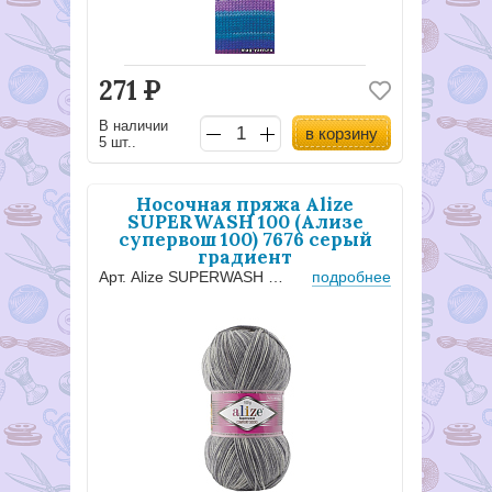
271
Р
В наличии
в корзину
5 шт..
Носочная пряжа Alize
SUPERWASH 100 (Ализе
супервош 100) 7676 серый
градиент
Арт. Alize SUPERWASH 7676
подробнее