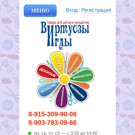
МЕНЮ
Вход
Регистрация
/
Вирутозы иглы. Товары для
8-915-309-90-08
шитья и рукоделья
8-903-783-09-68
пн, ср, пт, cб — с 9:30 до 14:00