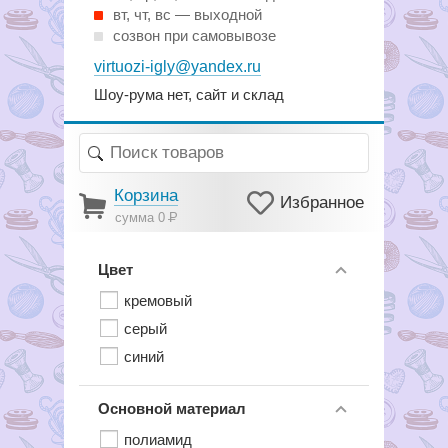
вт, чт, вс — выходной
созвон при самовывозе
virtuozi-igly@yandex.ru
Шоу-рума нет, сайт и склад
Корзина
Избранное
сумма 0
Р
Цвет
кремовый
серый
синий
Основной материал
полиамид