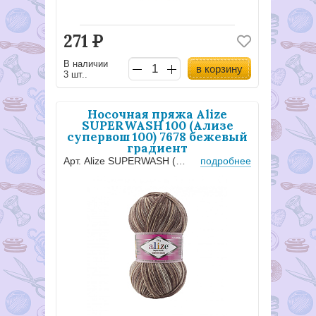
271
Р
В наличии
в корзину
3 шт..
Носочная пряжа Alize
SUPERWASH 100 (Ализе
супервош 100) 7678 бежевый
градиент
Арт. Alize SUPERWASH (супервош 100) 7678
подробнее