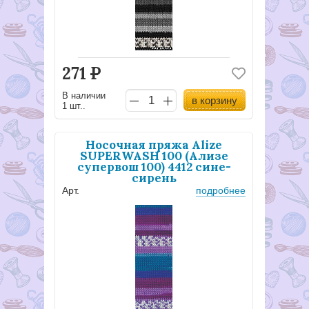
271
Р
В наличии
в корзину
1 шт..
Носочная пряжа Alize
SUPERWASH 100 (Ализе
супервош 100) 4412 сине-
сирень
Арт.
подробнее