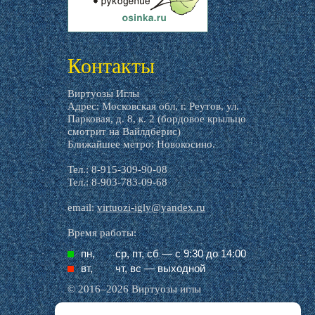
livemaster.ru
Контакты
Виртуозы Иглы
Адрес: Московская обл, г. Реутов, ул.
Парковая, д. 8, к. 2 (бордовое крыльцо
смотрит на Вайлдберис)
Ближайшее метро: Новокосино.
Тел.: 8-915-309-90-08
Тел.: 8-903-783-09-68
email:
virtuozi-igly@yandex.ru
Время работы:
пн,
ср, пт, cб — с 9:30 до 14:00
вт,
чт, вс — выходной
© 2016–2026 Виртуозы иглы