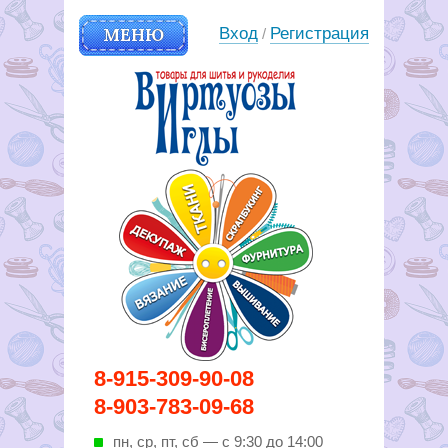
МЕНЮ
Вход
Регистрация
/
Вирутозы иглы. Товары для
8-915-309-90-08
шитья и рукоделья
8-903-783-09-68
пн, ср, пт, cб — с 9:30 до 14:00