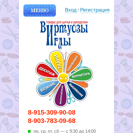
МЕНЮ
Вход
Регистрация
/
Вирутозы иглы. Товары для
8-915-309-90-08
шитья и рукоделья
8-903-783-09-68
пн, ср, пт, cб — с 9:30 до 14:00