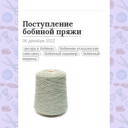
Поступление
бобиной пряжи
06 декабря 2022
ангора в бобинах
,
бобинная итальянская
смесовка
,
бобинный кашемир
,
бобинный
меринос