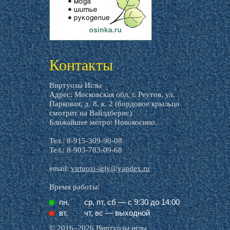
livemaster.ru
Контакты
Виртуозы Иглы
Адрес: Московская обл, г. Реутов, ул.
Парковая, д. 8, к. 2 (бордовое крыльцо
смотрит на Вайлдберис)
Ближайшее метро: Новокосино.
Тел.: 8-915-309-90-08
Тел.: 8-903-783-09-68
email:
virtuozi-igly@yandex.ru
Время работы:
пн,
ср, пт, cб — с 9:30 до 14:00
вт,
чт, вс — выходной
© 2016–2026 Виртуозы иглы