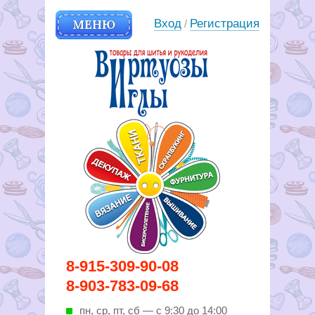
МЕНЮ
Вход
Регистрация
/
Вирутозы иглы. Товары для
8-915-309-90-08
шитья и рукоделья
8-903-783-09-68
пн, ср, пт, cб — с 9:30 до 14:00