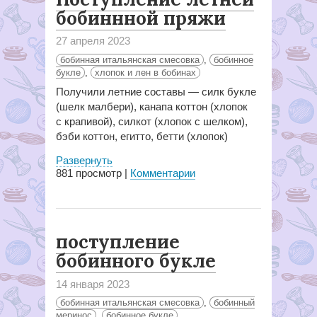
бобиннной пряжи
27 апреля 2023
бобинная итальянская смесовка
,
бобинное
букле
,
хлопок и лен в бобинах
Получили летние составы — силк букле
(шелк малбери), канапа коттон (хлопок
с крапивой), силкот (хлопок с шелком),
бэби коттон, егитто, бетти (хлопок)
Развернуть
881
просмотр |
Комментарии
поступление
бобинного букле
14 января 2023
бобинная итальянская смесовка
,
бобинный
меринос
,
бобинное букле