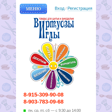
МЕНЮ
Вход
Регистрация
/
Вирутозы иглы. Товары для
8-915-309-90-08
шитья и рукоделья
8-903-783-09-68
пн, ср, пт, cб — с 9:30 до 14:00