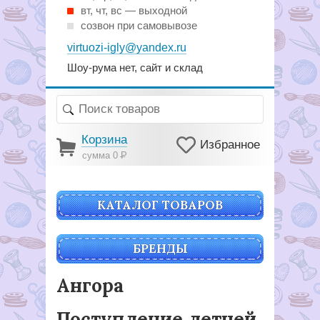
вт, чт, вс — выходной
созвон при самовывозе
virtuozi-igly@yandex.ru
Шоу-рума нет, сайт и склад
Корзина
Избранное
сумма 0
Р
КАТАЛОГ ТОВАРОВ
БРЕНДЫ
Ангора
Поступление летней