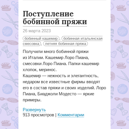
Поступление
бобинной пряжи
26 марта 2023
бобинный кашемир
,
бобинная итальянская
смесовка
,
летняя бобинная пряжа
Получили много бобинной пряжи
из Италии. Кашемир Лоро Пиана,
смесовки Лоро Пиана. Папки кашемир
хлопок, меринос.
Кашемир — нежность и элегантность,
недаром все известные фирмы вводят
его в состав пряжи и своих изделий. Лоро
Пиана, Биаджоли Модесто — яркие
примеры.
Развернуть
913
просмотров |
Комментарии