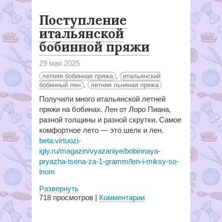
Поступление
итальянской
бобинной пряжи
29 мая 2025
летняя бобинная пряжа
,
итальянский
бобинный лен
,
летняя льняная пряжа
Получили много итальянской летней
пряжи на бобинах. Лен от Лоро Пиана,
разной толщины и разной скрутки. Самое
комфортное лето — это шелк и лен.
beta.virtuozi-
igly.ru/magazin/vyazaniye/bobinnaya-
pryazha-tsena-za-1-gramm/len-i-miksy-so-
lnom
Развернуть
718
просмотров |
Комментарии