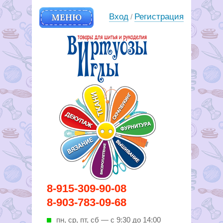
МЕНЮ
Вход
Регистрация
/
Вирутозы иглы. Товары для
8-915-309-90-08
шитья и рукоделья
8-903-783-09-68
пн, ср, пт, cб — с 9:30 до 14:00