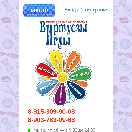
МЕНЮ
Вход
Регистрация
/
Вирутозы иглы. Товары для
8-915-309-90-08
шитья и рукоделья
8-903-783-09-68
пн, ср, пт, cб — с 9:30 до 14:00