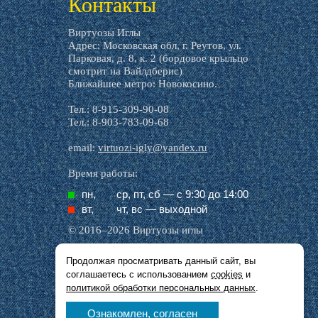
Контакты
Виртуозы Иглы
Адрес: Московская обл, г. Реутов, ул.
Парковая, д. 8, к. 2 (бордовое крыльцо
смотрит на Вайлдберис)
Ближайшее метро: Новокосино.
Тел.: 8-915-309-90-08
Тел.: 8-903-783-09-68
email:
virtuozi-igly@yandex.ru
Время работы:
пн,
ср, пт, cб — с 9:30 до 14:00
вт,
чт, вс — выходной
© 2016–2026 Виртуозы иглы
Продолжая просматривать данный сайт, вы
Все названия производителей, символика и
соглашаетесь с использованием
cookies
и
описания, присутствующие в наших картинках
и тексте, используются исключительно в целях
политикой обработки персональных данных
.
идентификации.
Ознакомлен, согласен