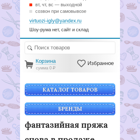
вт, чт, вс — выходной
созвон при самовывозе
virtuozi-igly@yandex.ru
Шоу-рума нет, сайт и склад
Корзина
Избранное
сумма 0
Р
КАТАЛОГ ТОВАРОВ
БРЕНДЫ
фантазийная пряжа
снова в продаже