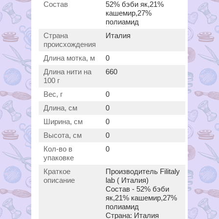
Состав
52% бэби як,21%
кашемир,27%
полиамид
Страна
Италия
происхождения
Длина мотка, м
0
Длина нити на
660
100 г
Вес, г
0
Длина, см
0
Ширина, см
0
Высота, см
0
Кол-во в
0
упаковке
Краткое
Производитель Filitaly
описание
lab ( Италия)
Состав - 52% бэби
як,21% кашемир,27%
полиамид
Страна: Италия