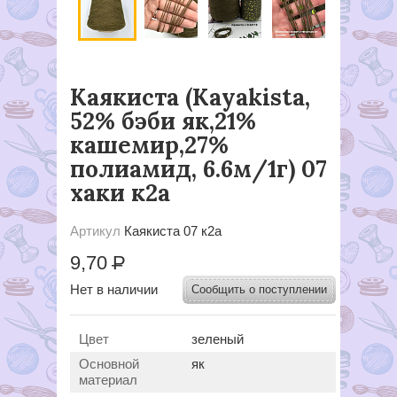
Каякиста (Kayakista,
52% бэби як,21%
кашемир,27%
полиамид, 6.6м/1г) 07
хаки к2а
Артикул
Каякиста 07 к2а
9,70
Р
Нет в наличии
Сообщить о поступлении
Цвет
зеленый
Основной
як
материал