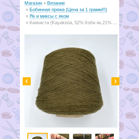
Магазин
Вязание
Бобинная пряжа (Цена за 1 грамм!!!)
Як и миксы с яком
Каякиста (Kayakista, 52% бэби як,21% кашемир,27% полиамид, 6.6м/1г) 07 хаки к2а