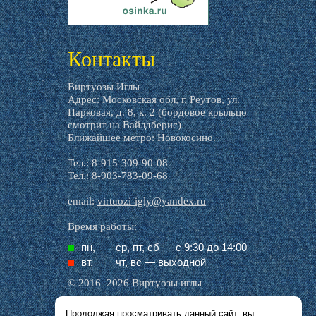
livemaster.ru
Контакты
Виртуозы Иглы
Адрес: Московская обл, г. Реутов, ул.
Парковая, д. 8, к. 2 (бордовое крыльцо
смотрит на Вайлдберис)
Ближайшее метро: Новокосино.
Тел.: 8-915-309-90-08
Тел.: 8-903-783-09-68
email:
virtuozi-igly@yandex.ru
Время работы:
пн,
ср, пт, cб — с 9:30 до 14:00
вт,
чт, вс — выходной
© 2016–2026 Виртуозы иглы
Продолжая просматривать данный сайт, вы
Все названия производителей, символика и