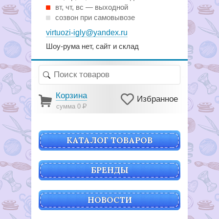
вт, чт, вс — выходной
созвон при самовывозе
virtuozi-igly@yandex.ru
Шоу-рума нет, сайт и склад
Корзина
Избранное
сумма 0
Р
КАТАЛОГ ТОВАРОВ
БРЕНДЫ
НОВОСТИ