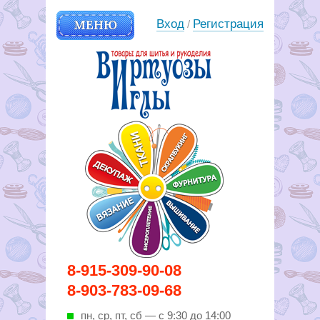
МЕНЮ
Вход
Регистрация
/
Вирутозы иглы. Товары для
8-915-309-90-08
шитья и рукоделья
8-903-783-09-68
пн, ср, пт, cб — с 9:30 до 14:00