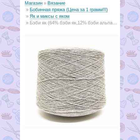
Магазин
Вязание
Бобинная пряжа (Цена за 1 грамм!!!)
Як и миксы с яком
Бэби як (64% бэби як,12% бэби альпака,7% шерсть,17% полиэстер, 7м/1г) 01 светло-серый С11В