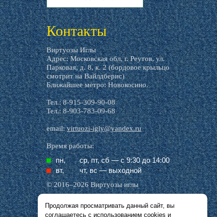
livemaster.ru
Контакты
Виртуозы Иглы
Адрес: Московская обл, г. Реутов, ул.
Парковая, д. 8, к. 2 (бордовое крыльцо
смотрит на Вайлдберис)
Ближайшее метро: Новокосино.
Тел.: 8-915-309-90-08
Тел.: 8-903-783-09-68
email:
virtuozi-igly@yandex.ru
Время работы:
пн,
ср, пт, cб — с 9:30 до 14:00
вт,
чт, вс — выходной
© 2016–2026 Виртуозы иглы
Продолжая просматривать данный сайт, вы
Все названия производителей, символика и
соглашаетесь с использованием
cookies
и
описания, присутствующие в наших картинках