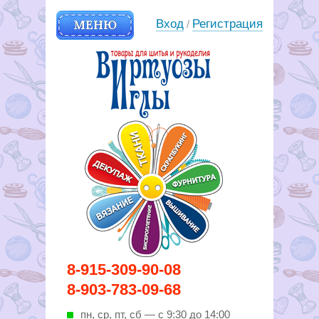
МЕНЮ
Вход
Регистрация
/
Вирутозы иглы. Товары для
8-915-309-90-08
шитья и рукоделья
8-903-783-09-68
пн, ср, пт, cб — с 9:30 до 14:00