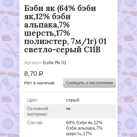
Бэби як (64% бэби
як,12% бэби
альпака,7%
шерсть,17%
полиэстер, 7м/1г) 01
светло-серый С11В
Артикул
Бэби Як 01
8,70
Р
Нет в наличии
Сообщить о поступлении
Цвет
серый
Основной
як
материал
Состав
64% бэби як,12%
бэби альпака,7%
шерсть,17%