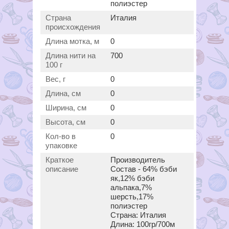
полиэстер
Страна
Италия
происхождения
Длина мотка, м
0
Длина нити на
700
100 г
Вес, г
0
Длина, см
0
Ширина, см
0
Высота, см
0
Кол-во в
0
упаковке
Краткое
Производитель
описание
Состав - 64% бэби
як,12% бэби
альпака,7%
шерсть,17%
полиэстер
Страна: Италия
Длина: 100гр/700м