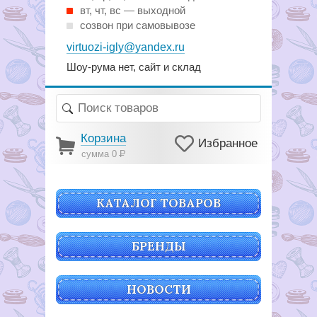
вт, чт, вс — выходной
созвон при самовывозе
virtuozi-igly@yandex.ru
Шоу-рума нет, сайт и склад
Корзина
Избранное
сумма 0
Р
КАТАЛОГ ТОВАРОВ
БРЕНДЫ
НОВОСТИ