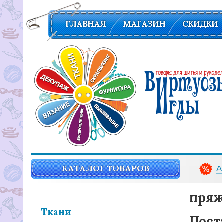
ГЛАВНАЯ
МАГАЗИН
СКИДКИ
Вирутозы иглы. Товары для шитья и рукоделья
КАТАЛОГ ТОВАРОВ
А
пряж
Ткани
Пост