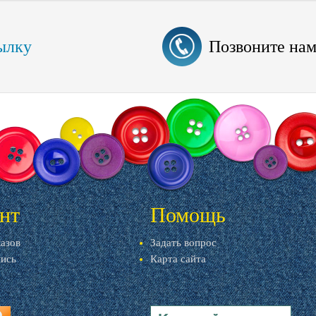
ылку
Позвоните на
нт
Помощь
казов
Задать вопрос
пись
Карта сайта