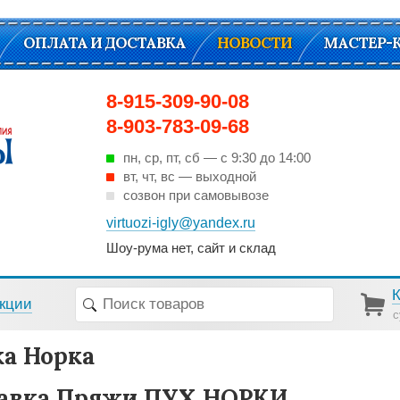
ОПЛАТА И ДОСТАВКА
НОВОСТИ
МАСТЕР-
8-915-309-90-08
8-903-783-09-68
пн, ср, пт, cб — с 9:30 до 14:00
вт, чт, вс — выходной
созвон при самовывозе
virtuozi-igly@yandex.ru
Шоу-рума нет, сайт и склад
кции
с
а Норка
авка Пряжи ПУХ НОРКИ