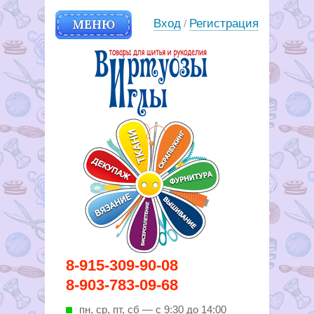
МЕНЮ
Вход
Регистрация
/
Вирутозы иглы. Товары для
8-915-309-90-08
шитья и рукоделья
8-903-783-09-68
пн, ср, пт, cб — с 9:30 до 14:00