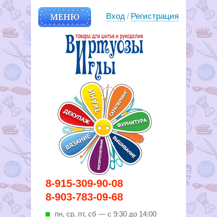
МЕНЮ
Вход
Регистрация
/
Вирутозы иглы. Товары для
8-915-309-90-08
шитья и рукоделья
8-903-783-09-68
пн, ср, пт, cб — с 9:30 до 14:00