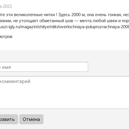
а 2021
те эти великолепные нитки ! Здесь 2000 м, она очень тонкая, н
вании, не утолщает обметанный шов — мечта любой швеи и порт
rtuozi-igly.ru/magazin/shitye/nitki/overlochnaya-poluprozrachnaya-20
мотров