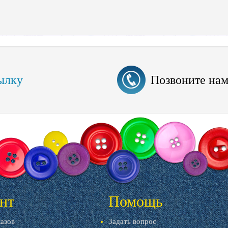
ылку
Позвоните на
нт
Помощь
казов
Задать вопрос