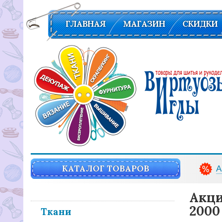
ГЛАВНАЯ
МАГАЗИН
СКИДКИ
Вирутозы иглы. Товары для шитья и рукоделья
КАТАЛОГ ТОВАРОВ
А
Акц
2000
Ткани