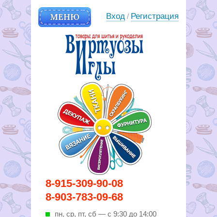
МЕНЮ
Вход
Регистрация
/
Вирутозы иглы. Товары для
8-915-309-90-08
шитья и рукоделья
8-903-783-09-68
пн, ср, пт, cб — с 9:30 до 14:00