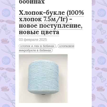
бобинах
Хлопок-букле (100%
хлопок 7.5м/1г) -
новое поступление,
новые цвета
03 февраля 2025
хлопок и лен в бобинах
,
хлопковое
микробукле в бобинах