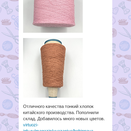
Отличного качества тонкий хлопок
китайского производства. Пополнили
склад. Добавилось много новых цветов.
virtuozi-
igly.ru/magazin/vyazaniye/bobinnaya-