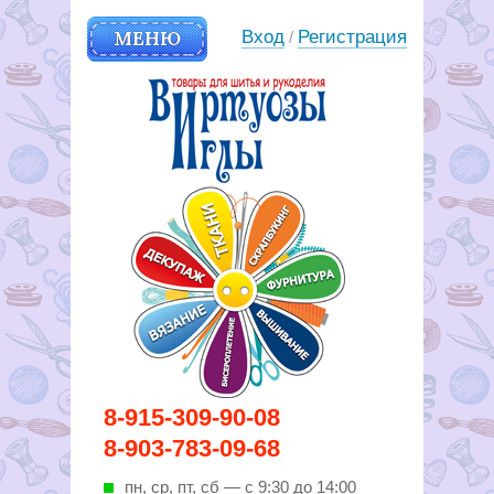
МЕНЮ
Вход
Регистрация
/
Вирутозы иглы. Товары для
8-915-309-90-08
шитья и рукоделья
8-903-783-09-68
пн, ср, пт, cб — с 9:30 до 14:00