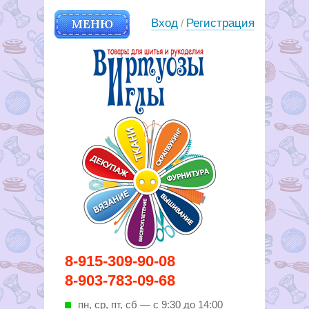
МЕНЮ
Вход
Регистрация
/
Вирутозы иглы. Товары для
8-915-309-90-08
шитья и рукоделья
8-903-783-09-68
пн, ср, пт, cб — с 9:30 до 14:00