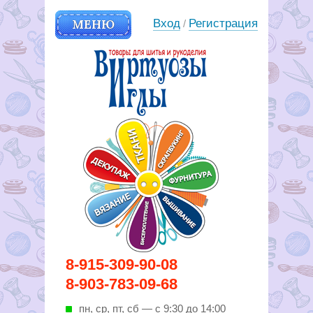
МЕНЮ
Вход
Регистрация
/
Вирутозы иглы. Товары для
8-915-309-90-08
шитья и рукоделья
8-903-783-09-68
пн, ср, пт, cб — с 9:30 до 14:00