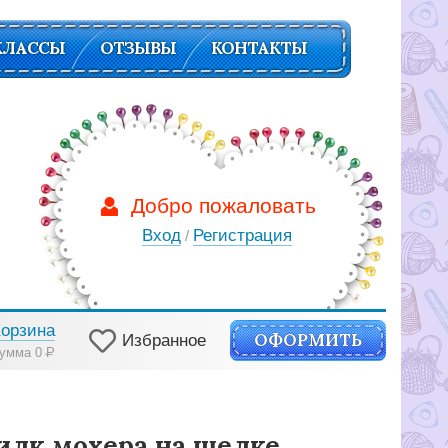
КЛАССЫ
ОТЗЫВЫ
КОНТАКТЫ
Добро пожаловать
Вход
Регистрация
/
Корзина
ОФОРМИТЬ
Избранное
умма 0
Р
илк мохера на шелке