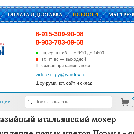
ОПЛАТА И ДОСТАВКА
НОВОСТИ
МАСТЕР-
8-915-309-90-08
8-903-783-09-68
пн, ср, пт, cб — с 9:30 до 14:00
вт, чт, вс — выходной
созвон при самовывозе
virtuozi-igly@yandex.ru
Шоу-рума нет, сайт и склад
кции
с
азийный итальянский мохер
упление новых цветов Поэмы - с