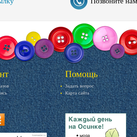
ылку
Позвоните на
нт
Помощь
казов
Задать вопрос
пись
Карта сайта
ru