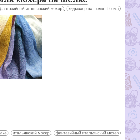
фантазийный итальянский мохер
,
кидмохер на шелке Поэма
елке
,
итальянский мохер
,
фантазийный итальянский мохер