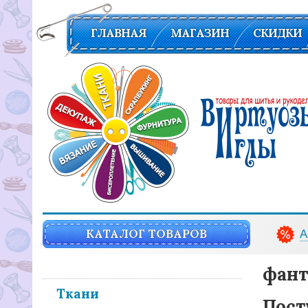
ГЛАВНАЯ
МАГАЗИН
СКИДКИ
Вирутозы иглы. Товары для шитья и рукоделья
КАТАЛОГ ТОВАРОВ
А
фант
Ткани
Пост