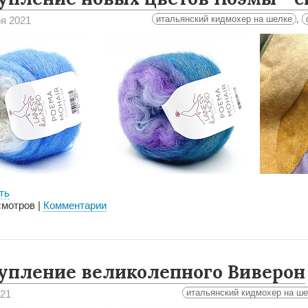
итальянский кидмохер на шелке
,
ря 2021
ть
мотров |
Комментарии
упление великолепного Виверон
итальянский кидмохер на ш
021