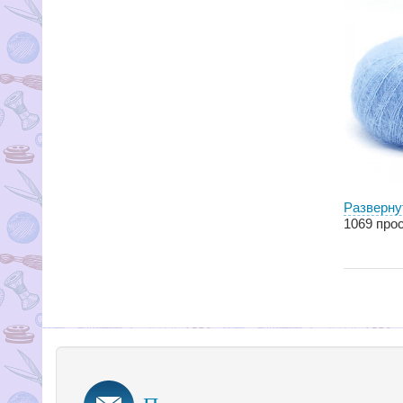
Разверну
1069
прос