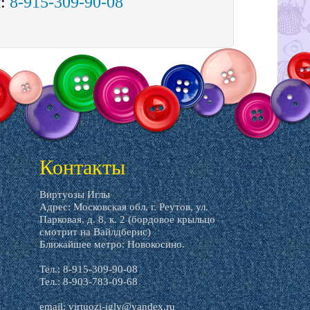
м:
8-915-309-90-08
Контакты
Виртуозы Иглы
Адрес: Московская обл, г. Реутов, ул.
Парковая, д. 8, к. 2 (бордовое крыльцо
смотрит на Вайлдберис)
Ближайшее метро: Новокосино.
Тел.: 8-915-309-90-08
Тел.: 8-903-783-09-68
email:
virtuozi-igly@yandex.ru