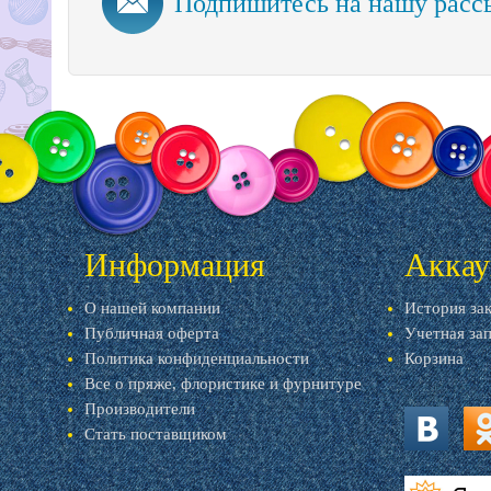
Подпишитесь на нашу расс
Информация
Аккау
О нашей компании
История за
Публичная оферта
Учетная за
Политика конфиденциальности
Корзина
Все о пряже, флористике и фурнитуре
Производители
Стать поставщиком
vk.com
ok.