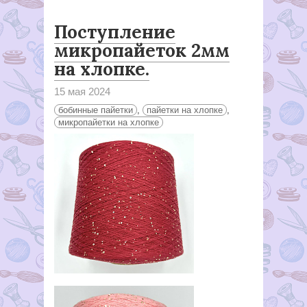
Поступление
микропайеток 2мм
на хлопке.
15 мая 2024
бобинные пайетки
,
пайетки на хлопке
,
микропайетки на хлопке