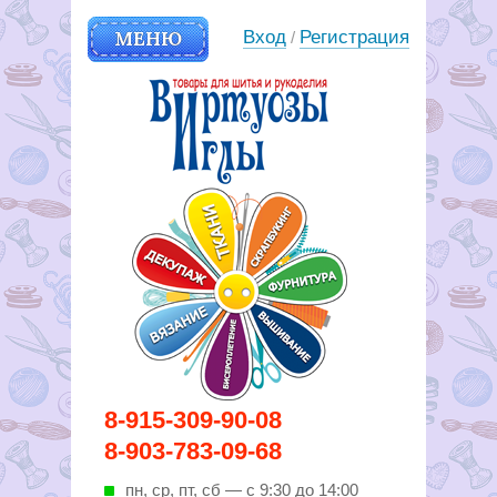
МЕНЮ
Вход
Регистрация
/
Вирутозы иглы. Товары для
8-915-309-90-08
шитья и рукоделья
8-903-783-09-68
пн, ср, пт, cб — с 9:30 до 14:00