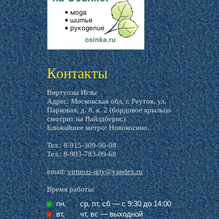
livemaster.ru
Контакты
Виртуозы Иглы
Адрес: Московская обл, г. Реутов, ул.
Парковая, д. 8, к. 2 (бордовое крыльцо
смотрит на Вайлдберис)
Ближайшее метро: Новокосино.
Тел.: 8-915-309-90-08
Тел.: 8-903-783-09-68
email:
virtuozi-igly@yandex.ru
Время работы:
пн,
ср, пт, cб — с 9:30 до 14:00
вт,
чт, вс — выходной