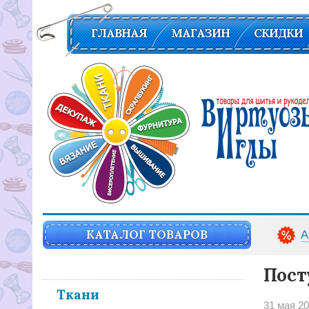
ГЛАВНАЯ
МАГАЗИН
СКИДКИ
Вирутозы иглы. Товары для шитья и рукоделья
КАТАЛОГ ТОВАРОВ
А
Пост
Ткани
31 мая 2