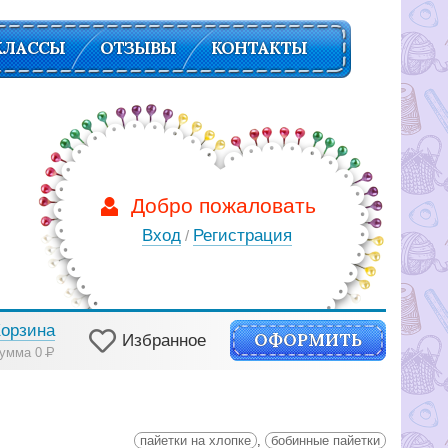
КЛАССЫ
ОТЗЫВЫ
КОНТАКТЫ
Добро пожаловать
Вход
Регистрация
/
Корзина
ОФОРМИТЬ
Избранное
умма 0
Р
пайетки на хлопке
,
бобинные пайетки