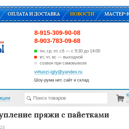
ОПЛАТА И ДОСТАВКА
НОВОСТИ
МАСТЕР-
8-915-309-90-08
8-903-783-09-68
пн, ср, пт, cб — с 9:30 до 14:00
вт, чт, вс — выходной
созвон при самовывозе
virtuozi-igly@yandex.ru
Шоу-рума нет, сайт и склад
кции
с
упление пряжи с пайетками
023