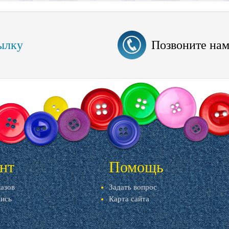
ылку
Позвоните на
нт
Помощь
казов
Задать вопрос
пись
Карта сайта