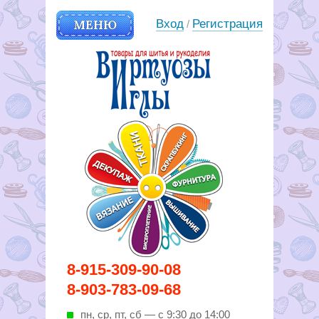
МЕНЮ
Вход
Регистрация
/
Вирутозы иглы. Товары для
8-915-309-90-08
шитья и рукоделья
8-903-783-09-68
пн, ср, пт, cб — с 9:30 до 14:00