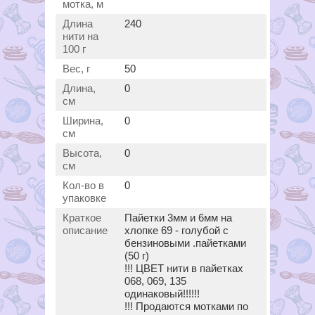
мотка, м
Длина
240
нити на
100 г
Вес, г
50
Длина,
0
см
Ширина,
0
см
Высота,
0
см
Кол-во в
0
упаковке
Краткое
Пайетки 3мм и 6мм на
описание
хлопке 69 - голубой с
бензиновыми .пайетками
(50 г)
!!! ЦВЕТ нити в пайетках
068, 069, 135
одинаковый!!!!!!
!!! Продаются мотками по