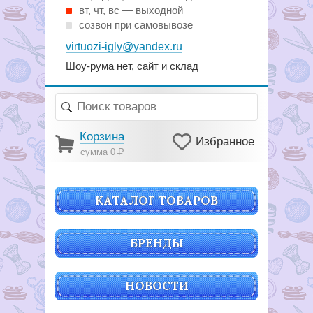
вт, чт, вс — выходной
созвон при самовывозе
virtuozi-igly@yandex.ru
Шоу-рума нет, сайт и склад
Корзина
Избранное
сумма 0
Р
КАТАЛОГ ТОВАРОВ
БРЕНДЫ
НОВОСТИ