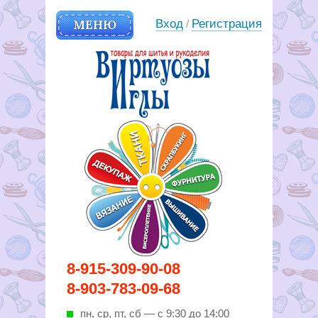
МЕНЮ
Вход
Регистрация
/
Вирутозы иглы. Товары для
8-915-309-90-08
шитья и рукоделья
8-903-783-09-68
пн, ср, пт, cб — с 9:30 до 14:00