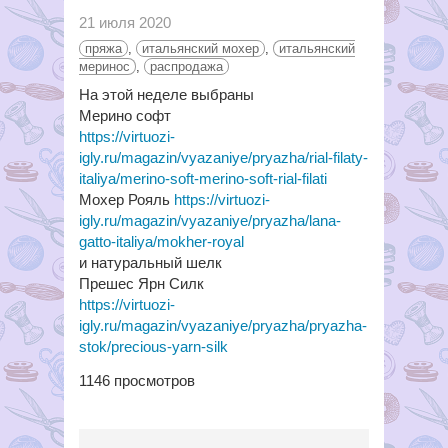
21 июля 2020
пряжа
,
итальянский мохер
,
итальянский
меринос
,
распродажа
На этой неделе выбраны
Мерино софт
https://virtuozi-
igly.ru/magazin/vyazaniye/pryazha/rial-filaty-
italiya/merino-soft-merino-soft-rial-filati
Мохер Рояль
https://virtuozi-
igly.ru/magazin/vyazaniye/pryazha/lana-
gatto-italiya/mokher-royal
и натуральный шелк
Прешес Ярн Силк
https://virtuozi-
igly.ru/magazin/vyazaniye/pryazha/pryazha-
stok/precious-yarn-silk
1146
просмотров