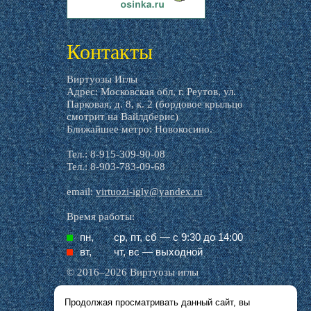
livemaster.ru
Контакты
Виртуозы Иглы
Адрес: Московская обл, г. Реутов, ул.
Парковая, д. 8, к. 2 (бордовое крыльцо
смотрит на Вайлдберис)
Ближайшее метро: Новокосино.
Тел.: 8-915-309-90-08
Тел.: 8-903-783-09-68
email:
virtuozi-igly@yandex.ru
Время работы:
пн,
ср, пт, cб — с 9:30 до 14:00
вт,
чт, вс — выходной
© 2016–2026 Виртуозы иглы
Продолжая просматривать данный сайт, вы
Все названия производителей, символика и