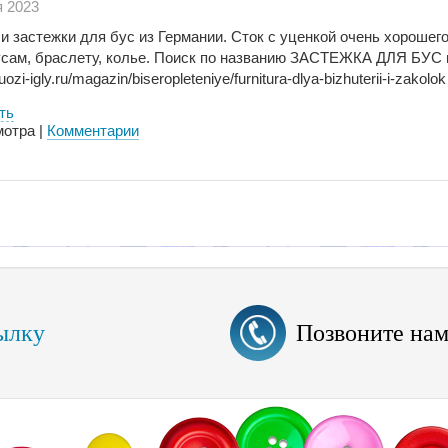
я 2023
и застежки для бус из Германии. Сток с уценкой очень хорошег
сам, браслету, колье. Поиск по названию ЗАСТЕЖКА ДЛЯ БУС 
rtuozi-igly.ru/magazin/biseropleteniye/furnitura-dlya-bizhuterii-i-zakolok
ть
отра |
Комментарии
ылку
Позвоните на