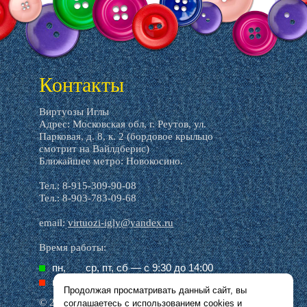
Контакты
Виртуозы Иглы
Адрес: Московская обл, г. Реутов, ул.
Парковая, д. 8, к. 2 (бордовое крыльцо
смотрит на Вайлдберис)
Ближайшее метро: Новокосино.
Тел.: 8-915-309-90-08
Тел.: 8-903-783-09-68
email:
virtuozi-igly@yandex.ru
Время работы:
пн,
ср, пт, cб — с 9:30 до 14:00
вт,
чт, вс — выходной
Продолжая просматривать данный сайт, вы
© 2016–2026 Виртуозы иглы
соглашаетесь с использованием
cookies
и