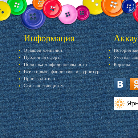
Информация
Аккау
О нашей компании
История за
Публичная оферта
Учетная за
Политика конфиденциальности
Корзина
Все о пряже, флористике и фурнитуре
Производители
Стать поставщиком
vk.com
ok.
livemaster.r