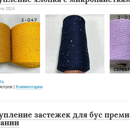
ля 2024
ть
отров |
Комментарии
упление застежек для бус преми
ании