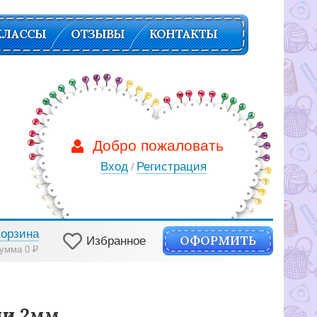
КЛАССЫ
ОТЗЫВЫ
КОНТАКТЫ
Добро пожаловать
Вход
Регистрация
/
Корзина
ОФОРМИТЬ
Избранное
умма 0
Р
ми 2мм