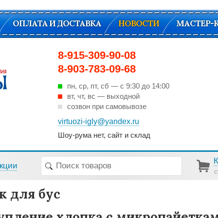
ОПЛАТА И ДОСТАВКА
НОВОСТИ
МАСТЕР-
8-915-309-90-08
8-903-783-09-68
пн, ср, пт, cб — с 9:30 до 14:00
вт, чт, вс — выходной
созвон при самовывозе
virtuozi-igly@yandex.ru
Шоу-рума нет, сайт и склад
кции
с
к для бус
упление хлопка с микропайетка