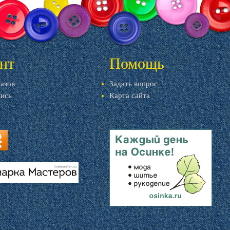
нт
Помощь
казов
Задать вопрос
пись
Карта сайта
ru
u
livemaster.ru