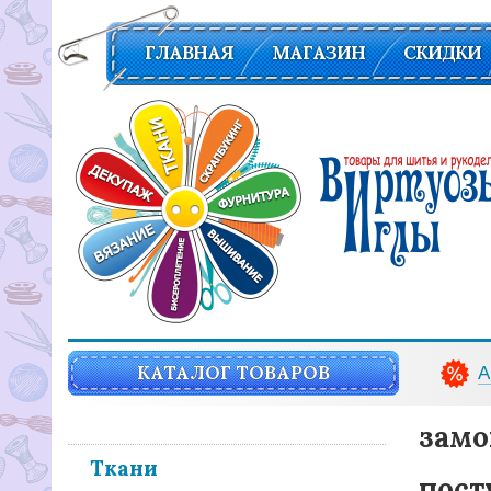
ГЛАВНАЯ
МАГАЗИН
СКИДКИ
Вирутозы иглы. Товары для шитья и рукоделья
КАТАЛОГ ТОВАРОВ
А
замо
Ткани
пост