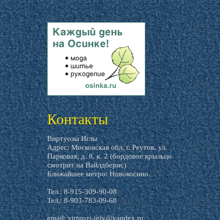
livemaster.ru
Контакты
Виртуозы Иглы
Адрес: Московская обл, г. Реутов, ул.
Парковая, д. 8, к. 2 (бордовое крыльцо
смотрит на Вайлдберис)
Ближайшее метро: Новокосино.
Тел.: 8-915-309-90-08
Тел.: 8-903-783-09-68
email:
virtuozi-igly@yandex.ru