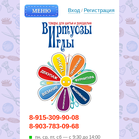
МЕНЮ
Вход
Регистрация
/
Вирутозы иглы. Товары для
8-915-309-90-08
шитья и рукоделья
8-903-783-09-68
пн, ср, пт, cб — с 9:30 до 14:00