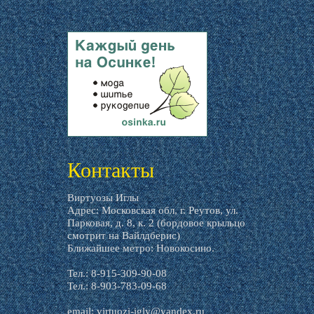
livemaster.ru
Контакты
Виртуозы Иглы
Адрес: Московская обл, г. Реутов, ул.
Парковая, д. 8, к. 2 (бордовое крыльцо
смотрит на Вайлдберис)
Ближайшее метро: Новокосино.
Тел.: 8-915-309-90-08
Тел.: 8-903-783-09-68
email:
virtuozi-igly@yandex.ru