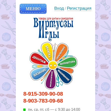
МЕНЮ
Вход
Регистрация
/
Вирутозы иглы. Товары для
8-915-309-90-08
шитья и рукоделья
8-903-783-09-68
пн, ср, пт, cб — с 9:30 до 14:00