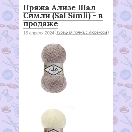
Пряжа Ализе Шал
Симли (Sal Simli) - в
продаже
турецкая пряжа с люрексом
15 апреля 2024