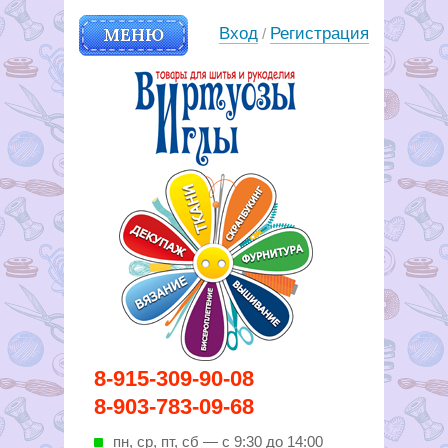
МЕНЮ
Вход
Регистрация
/
Вирутозы иглы. Товары для
8-915-309-90-08
шитья и рукоделья
8-903-783-09-68
пн, ср, пт, cб — с 9:30 до 14:00