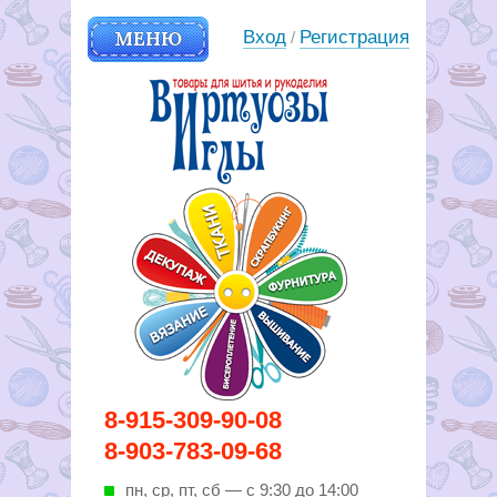
МЕНЮ
Вход
Регистрация
/
Вирутозы иглы. Товары для
8-915-309-90-08
шитья и рукоделья
8-903-783-09-68
пн, ср, пт, cб — с 9:30 до 14:00