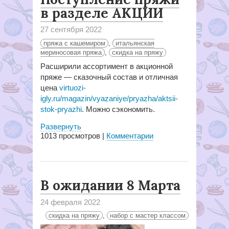
в разделе АКЦИИ
27 сентября 2022
пряжа с кашемиром
,
итальянская
мериносовая пряжа
,
скидка на пряжу
Расширили ассортимент в акционной
пряже — сказочный состав и отличная
цена
virtuozi-
igly.ru/magazin/vyazaniye/pryazha/aktsii-
stok-pryazhi
. Можно сэкономить.
Развернуть
1013
просмотров |
Комментарии
В ожидании 8 Марта
24 февраля 2022
скидка на пряжу
,
набор с мастер классом