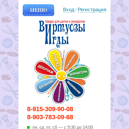
МЕНЮ
Вход
Регистрация
/
Вирутозы иглы. Товары для
8-915-309-90-08
шитья и рукоделья
8-903-783-09-68
пн, ср, пт, cб — с 9:30 до 14:00