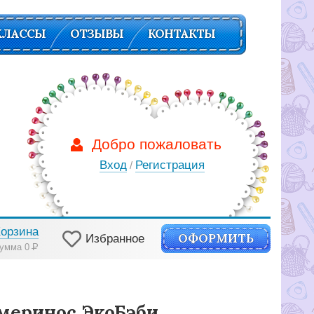
КЛАССЫ
ОТЗЫВЫ
КОНТАКТЫ
Добро пожаловать
Вход
Регистрация
/
Корзина
ОФОРМИТЬ
Избранное
умма 0
Р
меринос ЭкоБэби