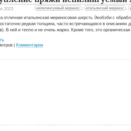
непилингуемый меринос
,
итальянский меринос
,
ря 2023
а отличная итальянская мериносовая шерсть
Экобэби
с обрабо
остаточно редкая толщина, часто встречающаяся в описаниях д
). В ней и тепло и не очень жарко. Кроме того, это органическ
ть
отров |
Комментарии