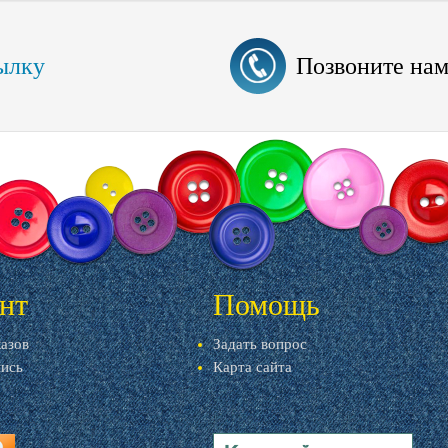
ылку
Позвоните на
нт
Помощь
казов
Задать вопрос
пись
Карта сайта