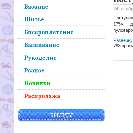
Вязание
24 октяб
Поступил
Шитье
175м — д
пуловеров
Бисероплетение
Разверну
Вышивание
788
просм
Рукоделие
Разное
Новинки
Распродажа
БРЕНДЫ