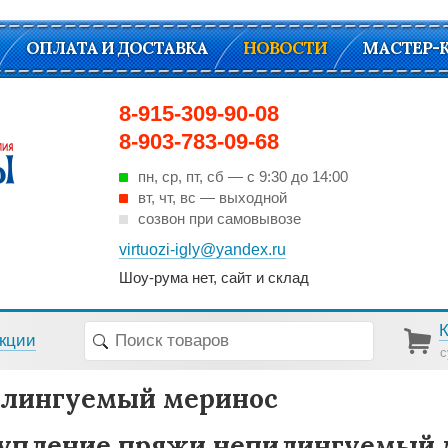
ОПЛАТА И ДОСТАВКА
НОВОСТИ
МАСТЕР-
8-915-309-90-08
8-903-783-09-68
пн, ср, пт, cб — с 9:30 до 14:00
вт, чт, вс — выходной
созвон при самовывозе
virtuozi-igly@yandex.ru
Шоу-рума нет, сайт и склад
кции
с
лингуемый меринос
упление пряжи непилингуемый 