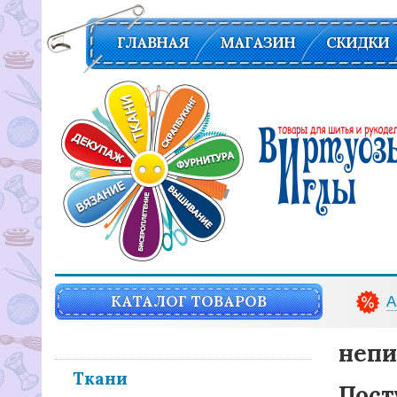
ГЛАВНАЯ
МАГАЗИН
СКИДКИ
Вирутозы иглы. Товары для шитья и рукоделья
КАТАЛОГ ТОВАРОВ
А
непи
Ткани
Пост