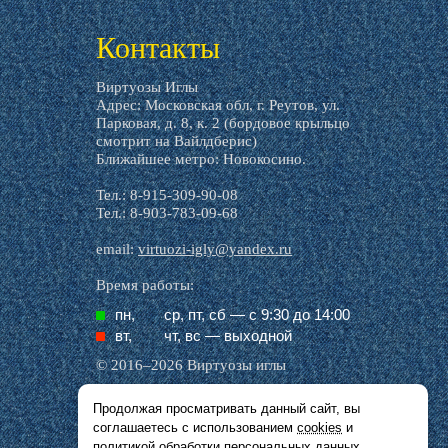
livemaster.ru
Контакты
Виртуозы Иглы
Адрес: Московская обл, г. Реутов, ул.
Парковая, д. 8, к. 2 (бордовое крыльцо
смотрит на Вайлдберис)
Ближайшее метро: Новокосино.
Тел.: 8-915-309-90-08
Тел.: 8-903-783-09-68
email:
virtuozi-igly@yandex.ru
Время работы:
пн,
ср, пт, cб — с 9:30 до 14:00
вт,
чт, вс — выходной
© 2016–2026 Виртуозы иглы
Продолжая просматривать данный сайт, вы
Все названия производителей, символика и
соглашаетесь с использованием
cookies
и
описания, присутствующие в наших картинках
и тексте, используются исключительно в целях
политикой обработки персональных данных
.