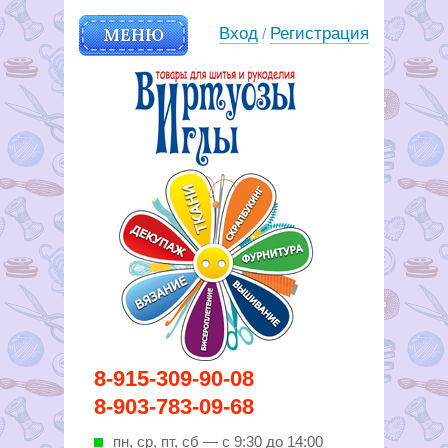
МЕНЮ
Вход
Регистрация
/
Вирутозы иглы. Товары для
8-915-309-90-08
шитья и рукоделья
8-903-783-09-68
пн, ср, пт, cб — с 9:30 до 14:00