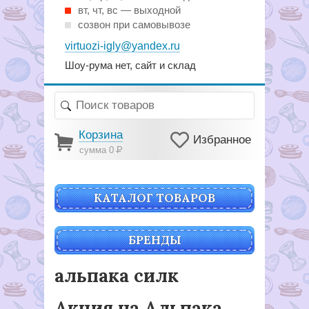
вт, чт, вс — выходной
созвон при самовывозе
virtuozi-igly@yandex.ru
Шоу-рума нет, сайт и склад
Корзина
Избранное
сумма 0
Р
КАТАЛОГ ТОВАРОВ
БРЕНДЫ
альпака силк
Акция на Альпака