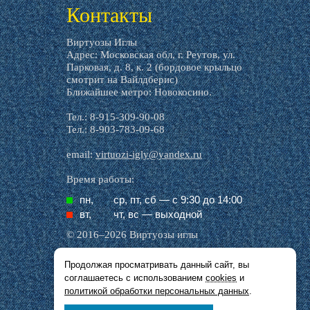
Контакты
Виртуозы Иглы
Адрес: Московская обл, г. Реутов, ул.
Парковая, д. 8, к. 2 (бордовое крыльцо
смотрит на Вайлдберис)
Ближайшее метро: Новокосино.
Тел.: 8-915-309-90-08
Тел.: 8-903-783-09-68
email:
virtuozi-igly@yandex.ru
Время работы:
пн,
ср, пт, cб — с 9:30 до 14:00
вт,
чт, вс — выходной
© 2016–2026 Виртуозы иглы
Продолжая просматривать данный сайт, вы
Все названия производителей, символика и
соглашаетесь с использованием
cookies
и
описания, присутствующие в наших картинках
и тексте, используются исключительно в целях
политикой обработки персональных данных
.
идентификации.