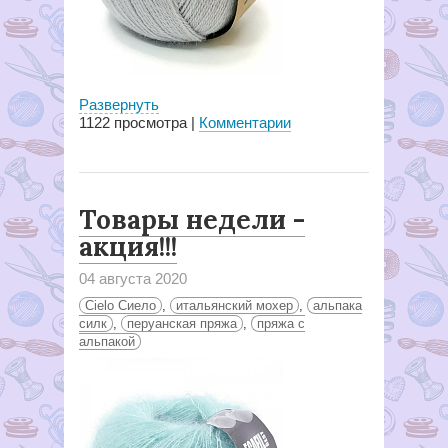
Развернуть
1122
просмотра |
Комментарии
Товары недели -
акция!!!
04 августа 2020
Cielo Сиело
,
итальянский мохер
,
альпака
силк
,
перуанская пряжа
,
пряжа с
альпакой