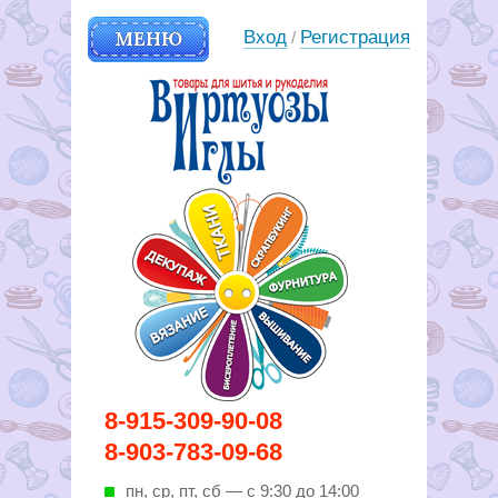
МЕНЮ
Вход
Регистрация
/
Вирутозы иглы. Товары для
8-915-309-90-08
шитья и рукоделья
8-903-783-09-68
пн, ср, пт, cб — с 9:30 до 14:00