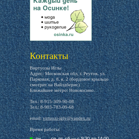
livemaster.ru
Контакты
Виртуозы Иглы
Адрес: Московская обл, г. Реутов, ул.
Парковая, д. 8, к. 2 (бордовое крыльцо
смотрит на Вайлдберис)
Ближайшее метро: Новокосино.
Тел.: 8-915-309-90-08
Тел.: 8-903-783-09-68
email:
virtuozi-igly@yandex.ru
Время работы:
пн,
ср, пт, cб — с 9:30 до 14:00