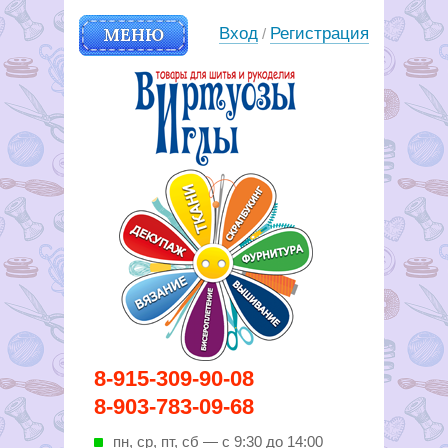
МЕНЮ
Вход
Регистрация
/
Вирутозы иглы. Товары для
8-915-309-90-08
шитья и рукоделья
8-903-783-09-68
пн, ср, пт, cб — с 9:30 до 14:00