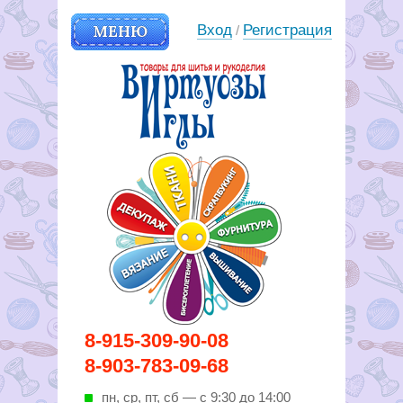
МЕНЮ
Вход
Регистрация
/
Вирутозы иглы. Товары для
8-915-309-90-08
шитья и рукоделья
8-903-783-09-68
пн, ср, пт, cб — с 9:30 до 14:00