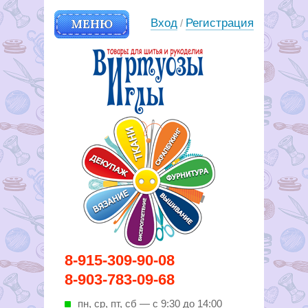
МЕНЮ
Вход
Регистрация
/
Вирутозы иглы. Товары для
8-915-309-90-08
шитья и рукоделья
8-903-783-09-68
пн, ср, пт, cб — с 9:30 до 14:00