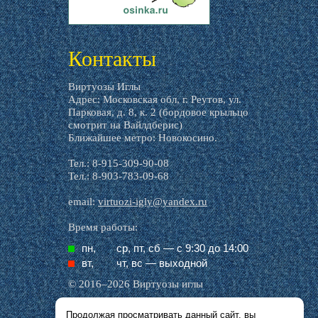
livemaster.ru
Контакты
Виртуозы Иглы
Адрес: Московская обл, г. Реутов, ул.
Парковая, д. 8, к. 2 (бордовое крыльцо
смотрит на Вайлдберис)
Ближайшее метро: Новокосино.
Тел.: 8-915-309-90-08
Тел.: 8-903-783-09-68
email:
virtuozi-igly@yandex.ru
Время работы:
пн,
ср, пт, cб — с 9:30 до 14:00
вт,
чт, вс — выходной
© 2016–2026 Виртуозы иглы
Продолжая просматривать данный сайт, вы
Все названия производителей, символика и