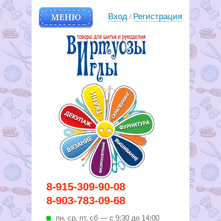
МЕНЮ
Вход
Регистрация
/
Вирутозы иглы. Товары для
8-915-309-90-08
шитья и рукоделья
8-903-783-09-68
пн, ср, пт, cб — с 9:30 до 14:00