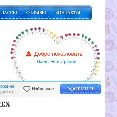
КЛАССЫ
ОТЗЫВЫ
КОНТАКТЫ
Добро пожаловать
Вход
Регистрация
/
Корзина
ОФОРМИТЬ
Избранное
умма 0
Р
REX