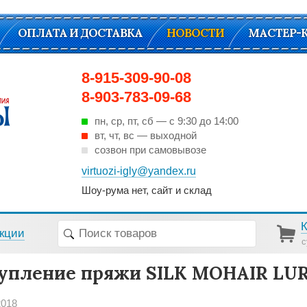
ОПЛАТА И ДОСТАВКА
НОВОСТИ
МАСТЕР-
8-915-309-90-08
8-903-783-09-68
пн, ср, пт, cб — с 9:30 до 14:00
вт, чт, вс — выходной
созвон при самовывозе
virtuozi-igly@yandex.ru
Шоу-рума нет, сайт и склад
кции
с
упление пряжи SILK MOHAIR LU
2018