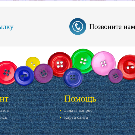
ылку
Позвоните на
нт
Помощь
казов
Задать вопрос
пись
Карта сайта